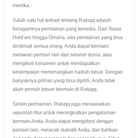
mereka.
Salah satu hal terbaik tentang Ratuqq adalah
beragamnya permainan yang tersedia. Dari Texas
Hold’em hingga Omaha, ada permainan yang bisa
dinikmati semua orang. Anda dapat bermain
melawan pemain lain dari seluruh dunia, atau
mengikuti turnamen untuk mendapatkan
kesempatan memenangkan hadiah besar. Dengan
banyaknya pilihan yang bisa dipilih, Anda tidak
akan pernah bosan bermain di Ratuqq.
Selain permainan, Ratuqq juga menawarkan
sejumlah fitur untuk meningkatkan pengalaman
bermain Anda. Anda dapat mengobrol dengan
pemain lain, melacak statistik Anda, dan bahkan