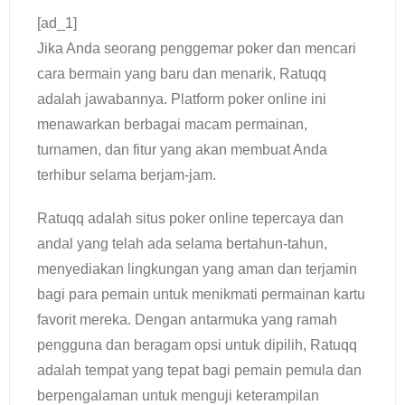
[ad_1]
Jika Anda seorang penggemar poker dan mencari
cara bermain yang baru dan menarik, Ratuqq
adalah jawabannya. Platform poker online ini
menawarkan berbagai macam permainan,
turnamen, dan fitur yang akan membuat Anda
terhibur selama berjam-jam.
Ratuqq adalah situs poker online tepercaya dan
andal yang telah ada selama bertahun-tahun,
menyediakan lingkungan yang aman dan terjamin
bagi para pemain untuk menikmati permainan kartu
favorit mereka. Dengan antarmuka yang ramah
pengguna dan beragam opsi untuk dipilih, Ratuqq
adalah tempat yang tepat bagi pemain pemula dan
berpengalaman untuk menguji keterampilan