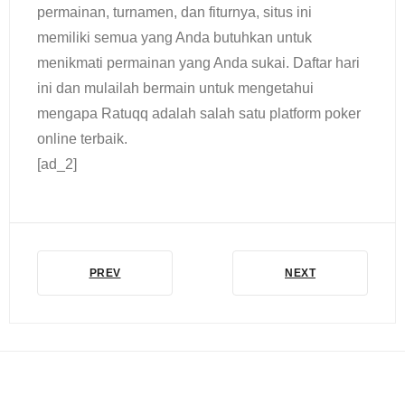
permainan, turnamen, dan fiturnya, situs ini
memiliki semua yang Anda butuhkan untuk
menikmati permainan yang Anda sukai. Daftar hari
ini dan mulailah bermain untuk mengetahui
mengapa Ratuqq adalah salah satu platform poker
online terbaik.
[ad_2]
PREV
NEXT