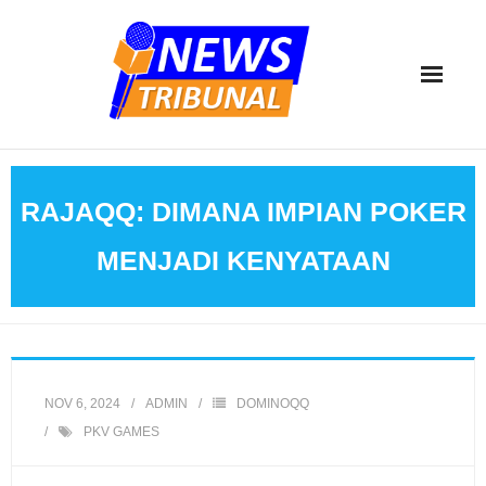
Skip
to
content
RAJAQQ: DIMANA IMPIAN POKER
MENJADI KENYATAAN
NOV 6, 2024
ADMIN
DOMINOQQ
PKV GAMES