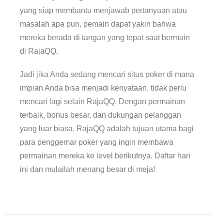
yang siap membantu menjawab pertanyaan atau
masalah apa pun, pemain dapat yakin bahwa
mereka berada di tangan yang tepat saat bermain
di RajaQQ.
Jadi jika Anda sedang mencari situs poker di mana
impian Anda bisa menjadi kenyataan, tidak perlu
mencari lagi selain RajaQQ. Dengan permainan
terbaik, bonus besar, dan dukungan pelanggan
yang luar biasa, RajaQQ adalah tujuan utama bagi
para penggemar poker yang ingin membawa
permainan mereka ke level berikutnya. Daftar hari
ini dan mulailah menang besar di meja!