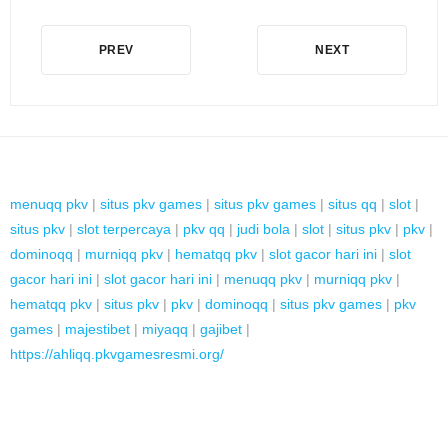
PREV
NEXT
menuqq pkv
|
situs pkv games
|
situs pkv games
|
situs qq
|
slot
|
situs pkv
|
slot terpercaya
|
pkv qq
|
judi bola
|
slot
|
situs pkv
|
pkv
|
dominoqq
|
murniqq pkv
|
hematqq pkv
|
slot gacor hari ini
|
slot
gacor hari ini
|
slot gacor hari ini
|
menuqq pkv
|
murniqq pkv
|
hematqq pkv
|
situs pkv
|
pkv
|
dominoqq
|
situs pkv games
|
pkv
games
|
majestibet
|
miyaqq
|
gajibet
|
https://ahliqq.pkvgamesresmi.org/