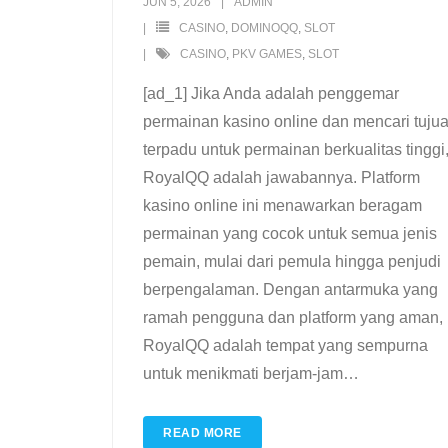
JUN 5, 2026
ADMIN
CASINO
,
DOMINOQQ
,
SLOT
CASINO
,
PKV GAMES
,
SLOT
[ad_1] Jika Anda adalah penggemar
permainan kasino online dan mencari tuju
terpadu untuk permainan berkualitas tinggi
RoyalQQ adalah jawabannya. Platform
kasino online ini menawarkan beragam
permainan yang cocok untuk semua jenis
pemain, mulai dari pemula hingga penjudi
berpengalaman. Dengan antarmuka yang
ramah pengguna dan platform yang aman,
RoyalQQ adalah tempat yang sempurna
untuk menikmati berjam-jam
…
READ MORE