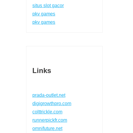
situs slot gacor
pkv games
pkv games
Links
prada-outlet.net
digigrowthpro.com
colttrickle.com
runnerpickfr.com
omnifuture.net