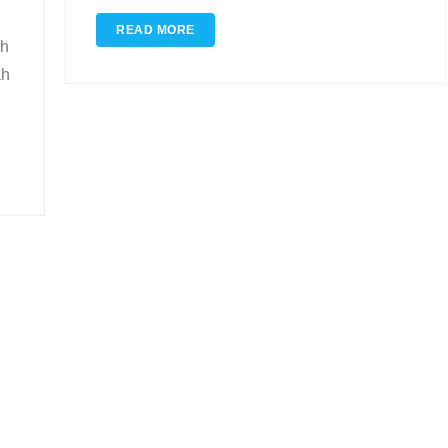
READ MORE
ah
ah