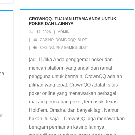
CROWNQQ: TUJUAN UTAMA ANDA UNTUK
POKER DAN LAINNYA
JUL 17, 2026
ADMIN
CASINO
,
DOMINOQQ
,
SLOT
CASINO
,
PKV GAMES
,
SLOT
[ad_1] Jika Anda penggemar poker dan
mencari platform yang andal dan ramah
na
pengguna untuk bermain, CrownQQ adalah
pilihan yang tepat. CrownQQ adalah situs
poker online yang menawarkan berbagai
macam permainan poker, termasuk Texas
Hold’em, Omaha, dan banyak lagi. Namun
n
bukan itu saja – CrownQQ juga menawarkan
n
beragam permainan kasino lainnya,