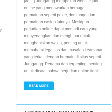
[ad_1] Juraganqq merupakan website judi
online yang menawarkan berbagai
permainan seperti poker, dominoqq, dan
permainan casino lainnya. Meskipun
perjudian online dapat menjadi cara yang
an
menyenangkan dan menghibur untuk
,
menghabiskan waktu, penting untuk
memahami legalitas dan masalah keamanan
yang terkait dengan bermain di situs seperti
Juraganqq. Pertama dan terpenting, penting
untuk dicatat bahwa perjudian online tidak
…
READ MORE