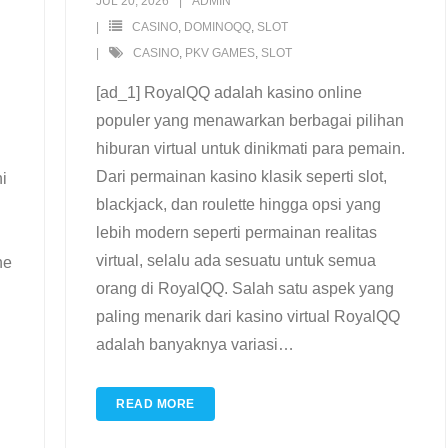
JUL 20, 2026
ADMIN
CASINO
,
DOMINOQQ
,
SLOT
CASINO
,
PKV GAMES
,
SLOT
[ad_1] RoyalQQ adalah kasino online
populer yang menawarkan berbagai pilihan
hiburan virtual untuk dinikmati para pemain.
Dari permainan kasino klasik seperti slot,
i
blackjack, dan roulette hingga opsi yang
lebih modern seperti permainan realitas
virtual, selalu ada sesuatu untuk semua
ne
orang di RoyalQQ. Salah satu aspek yang
paling menarik dari kasino virtual RoyalQQ
adalah banyaknya variasi
…
READ MORE