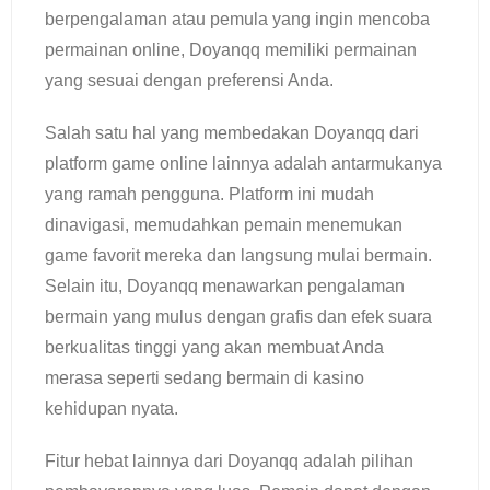
berpengalaman atau pemula yang ingin mencoba
permainan online, Doyanqq memiliki permainan
yang sesuai dengan preferensi Anda.
Salah satu hal yang membedakan Doyanqq dari
platform game online lainnya adalah antarmukanya
yang ramah pengguna. Platform ini mudah
dinavigasi, memudahkan pemain menemukan
game favorit mereka dan langsung mulai bermain.
Selain itu, Doyanqq menawarkan pengalaman
bermain yang mulus dengan grafis dan efek suara
berkualitas tinggi yang akan membuat Anda
merasa seperti sedang bermain di kasino
kehidupan nyata.
Fitur hebat lainnya dari Doyanqq adalah pilihan