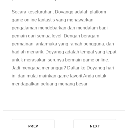
Secara keseluruhan, Doyanqq adalah platform
game online fantastis yang menawarkan
pengalaman mendebarkan dan mendalam bagi
pemain dari semua level. Dengan beragam
permainan, antarmuka yang ramah pengguna, dan
hadiah menarik, Doyanqq adalah tempat yang tepat
untuk merasakan serunya bermain game online.
Jadi mengapa menunggu? Daftar ke Doyanqq hari
ini dan mulai mainkan game favorit Anda untuk
mendapatkan peluang menang besar!
PREV
NEXT