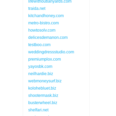
lifewithoutlanyards.com
traida.net
kitchandhoney.com
metro-bistro.com
howtosolv.com
delicesdemanon.com
testboo.com
weddingdressstudio.com
premiumplox.com
yayosbk.com
neilhardie.biz
webmoneysurf.biz
kolohebluet.biz
shootermask.biz
busterwheel.biz
shelfari.net