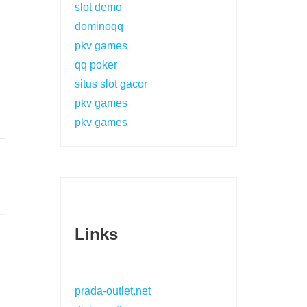
slot demo
dominoqq
pkv games
qq poker
situs slot gacor
pkv games
pkv games
Links
prada-outlet.net