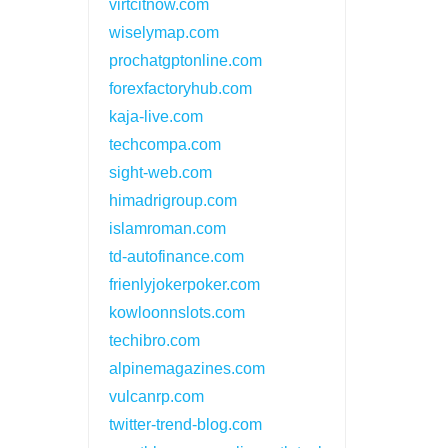
virtcitnow.com
wiselymap.com
prochatgptonline.com
forexfactoryhub.com
kaja-live.com
techcompa.com
sight-web.com
himadrigroup.com
islamroman.com
td-autofinance.com
frienlyjokerpoker.com
kowloonnslots.com
techibro.com
alpinemagazines.com
vulcanrp.com
twitter-trend-blog.com