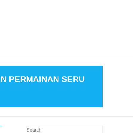
N PERMAINAN SERU
Search