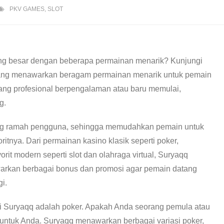
PKV GAMES
,
SLOT
ng besar dengan beberapa permainan menarik? Kunjungi
yang menawarkan beragam permainan menarik untuk pemain
rang profesional berpengalaman atau baru memulai,
g.
ng ramah pengguna, sehingga memudahkan pemain untuk
tnya. Dari permainan kasino klasik seperti poker,
orit modern seperti slot dan olahraga virtual, Suryaqq
warkan berbagai bonus dan promosi agar pemain datang
i.
di Suryaqq adalah poker. Apakah Anda seorang pemula atau
untuk Anda. Suryaqq menawarkan berbagai variasi poker,