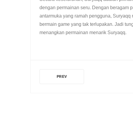
dengan permainan seru. Dengan beragam pil
antarmuka yang ramah pengguna, Suryaqq 
bermain game yang tak terlupakan. Jadi tung
menangkan permainan menarik Suryaqq.
PREV