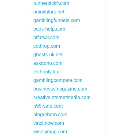
runnerpickfr.com
omnifuture.net
gamblingfunnels.com
pcos-help.com
btfutsal.com
codirop.com
ghosts-uk.net
askdono.com
techonly.top
gamblingcompete.com
businesssmagazine.com
creativeinternetmedia.com
n95-sale.com
blogreborn.com
virtcitnow.com
wiselymap.com