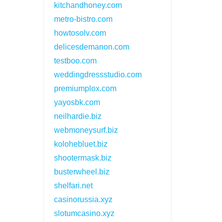
kitchandhoney.com
metro-bistro.com
howtosolv.com
delicesdemanon.com
testboo.com
weddingdressstudio.com
premiumplox.com
yayosbk.com
neilhardie.biz
webmoneysurf.biz
kolohebluet.biz
shootermask.biz
busterwheel.biz
shelfari.net
casinorussia.xyz
slotumcasino.xyz