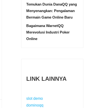
Temukan Dunia DanaQQ yang
Menyenangkan: Pengalaman
Bermain Game Online Baru
Bagaimana WarnetQQ
Merevolusi Industri Poker
Online
LINK LAINNYA
slot demo
dominoqq