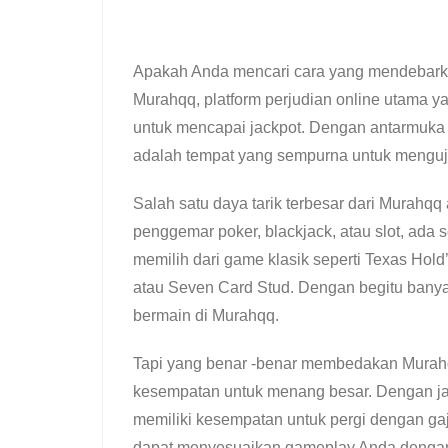
Apakah Anda mencari cara yang mendebarkan
Murahqq, platform perjudian online utama
untuk mencapai jackpot. Dengan antarmuka
adalah tempat yang sempurna untuk menguj
Salah satu daya tarik terbesar dari Murahq
penggemar poker, blackjack, atau slot, ada 
memilih dari game klasik seperti Texas Hol
atau Seven Card Stud. Dengan begitu banyak
bermain di Murahqq.
Tapi yang benar -benar membedakan Murahqq 
kesempatan untuk menang besar. Dengan jac
memiliki kesempatan untuk pergi dengan gaj
dapat menyesuaikan gameplay Anda dengan