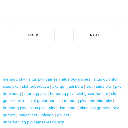
PREV
NEXT
menuqq pkv
|
situs pkv games
|
situs pkv games
|
situs qq
|
slot
|
situs pkv
|
slot terpercaya
|
pkv qq
|
judi bola
|
slot
|
situs pkv
|
pkv
|
dominoqq
|
murniqq pkv
|
hematqq pkv
|
slot gacor hari ini
|
slot
gacor hari ini
|
slot gacor hari ini
|
menuqq pkv
|
murniqq pkv
|
hematqq pkv
|
situs pkv
|
pkv
|
dominoqq
|
situs pkv games
|
pkv
games
|
majestibet
|
miyaqq
|
gajibet
|
https://ahliqq.pkvgamesresmi.org/