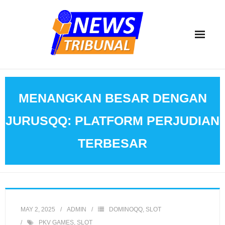
Skip
to
content
MENANGKAN BESAR DENGAN
JURUSQQ: PLATFORM PERJUDIAN
TERBESAR
MAY 2, 2025
ADMIN
DOMINOQQ
,
SLOT
PKV GAMES
,
SLOT