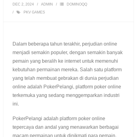
DEC 2, 2024
ADMIN
DOMINOQQ
PKV GAMES
Dalam beberapa tahun terakhir, perjudian online
menjadi semakin populer, dengan semakin banyak
pemain yang beralih ke internet untuk memenuhi
kebutuhan permainan mereka. Salah satu platform
yang telah membuat gebrakan di dunia perjudian
online adalah PokerPelangi, platform poker online
terkemuka yang sedang menggemparkan industri
ini.
PokerPelangi adalah platform poker online
tepercaya dan andal yang menawarkan berbagai
macam permainan untuk dinikmati para pemain.