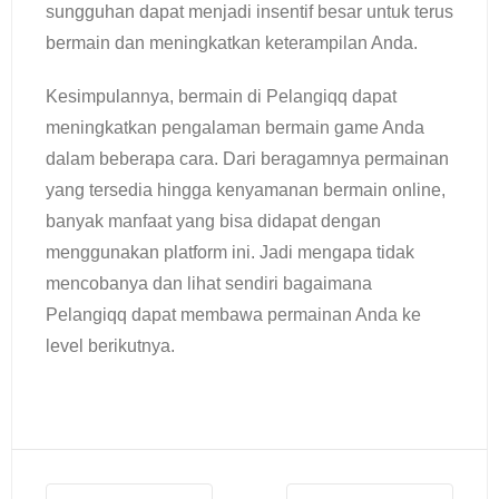
sungguhan dapat menjadi insentif besar untuk terus
bermain dan meningkatkan keterampilan Anda.
Kesimpulannya, bermain di Pelangiqq dapat
meningkatkan pengalaman bermain game Anda
dalam beberapa cara. Dari beragamnya permainan
yang tersedia hingga kenyamanan bermain online,
banyak manfaat yang bisa didapat dengan
menggunakan platform ini. Jadi mengapa tidak
mencobanya dan lihat sendiri bagaimana
Pelangiqq dapat membawa permainan Anda ke
level berikutnya.