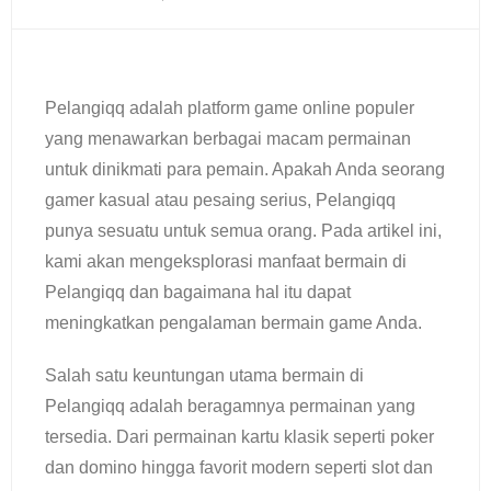
Pelangiqq adalah platform game online populer
yang menawarkan berbagai macam permainan
untuk dinikmati para pemain. Apakah Anda seorang
gamer kasual atau pesaing serius, Pelangiqq
punya sesuatu untuk semua orang. Pada artikel ini,
kami akan mengeksplorasi manfaat bermain di
Pelangiqq dan bagaimana hal itu dapat
meningkatkan pengalaman bermain game Anda.
Salah satu keuntungan utama bermain di
Pelangiqq adalah beragamnya permainan yang
tersedia. Dari permainan kartu klasik seperti poker
dan domino hingga favorit modern seperti slot dan