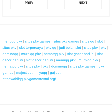
PREV
NEXT
menuqq pkv
|
situs pkv games
|
situs pkv games
|
situs qq
|
slot
|
situs pkv
|
slot terpercaya
|
pkv qq
|
judi bola
|
slot
|
situs pkv
|
pkv
|
dominoqq
|
murniqq pkv
|
hematqq pkv
|
slot gacor hari ini
|
slot
gacor hari ini
|
slot gacor hari ini
|
menuqq pkv
|
murniqq pkv
|
hematqq pkv
|
situs pkv
|
pkv
|
dominoqq
|
situs pkv games
|
pkv
games
|
majestibet
|
miyaqq
|
gajibet
|
https://ahliqq.pkvgamesresmi.org/