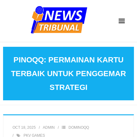
Skip
to
content
PINOQQ: PERMAINAN KARTU
TERBAIK UNTUK PENGGEMAR
STRATEGI
OCT 18, 2025
ADMIN
DOMINOQQ
PKV GAMES