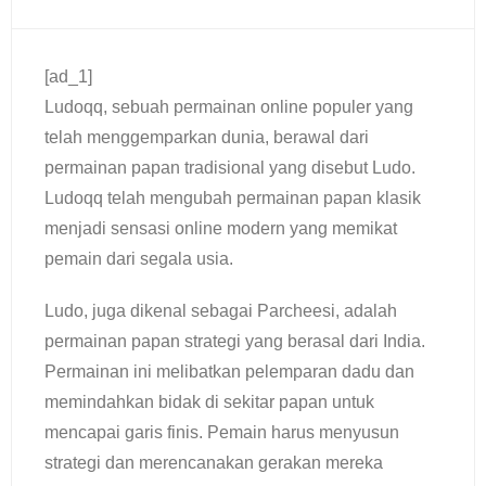
[ad_1]
Ludoqq, sebuah permainan online populer yang
telah menggemparkan dunia, berawal dari
permainan papan tradisional yang disebut Ludo.
Ludoqq telah mengubah permainan papan klasik
menjadi sensasi online modern yang memikat
pemain dari segala usia.
Ludo, juga dikenal sebagai Parcheesi, adalah
permainan papan strategi yang berasal dari India.
Permainan ini melibatkan pelemparan dadu dan
memindahkan bidak di sekitar papan untuk
mencapai garis finis. Pemain harus menyusun
strategi dan merencanakan gerakan mereka