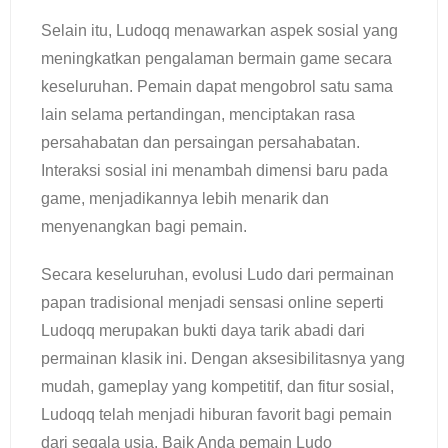
Selain itu, Ludoqq menawarkan aspek sosial yang
meningkatkan pengalaman bermain game secara
keseluruhan. Pemain dapat mengobrol satu sama
lain selama pertandingan, menciptakan rasa
persahabatan dan persaingan persahabatan.
Interaksi sosial ini menambah dimensi baru pada
game, menjadikannya lebih menarik dan
menyenangkan bagi pemain.
Secara keseluruhan, evolusi Ludo dari permainan
papan tradisional menjadi sensasi online seperti
Ludoqq merupakan bukti daya tarik abadi dari
permainan klasik ini. Dengan aksesibilitasnya yang
mudah, gameplay yang kompetitif, dan fitur sosial,
Ludoqq telah menjadi hiburan favorit bagi pemain
dari segala usia. Baik Anda pemain Ludo