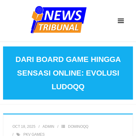
Skip
to
content
DARI BOARD GAME HINGGA
SENSASI ONLINE: EVOLUSI
LUDOQQ
OCT 18, 2025
ADMIN
DOMINOQQ
PKV GAMES