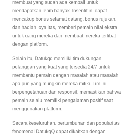
membuat yang sudah ada kembali untuk
mendapatkan lebih banyak. Insentif ini dapat
mencakup bonus selamat datang, bonus rujukan,
dan hadiah loyalitas, memberi pemain nilai ekstra
untuk uang mereka dan membuat mereka terlibat
dengan platform.
Selain itu, Datukqq memiliki tim dukungan
pelanggan yang kuat yang tersedia 24/7 untuk
membantu pemain dengan masalah atau masalah
apa pun yang mungkin mereka miliki. Tim ini
berpengetahuan dan responsif, memastikan bahwa
pemain selalu memiliki pengalaman positif saat
menggunakan platform.
Secara keseluruhan, pertumbuhan dan popularitas
fenomenal DatukqQ dapat dikaitkan dengan