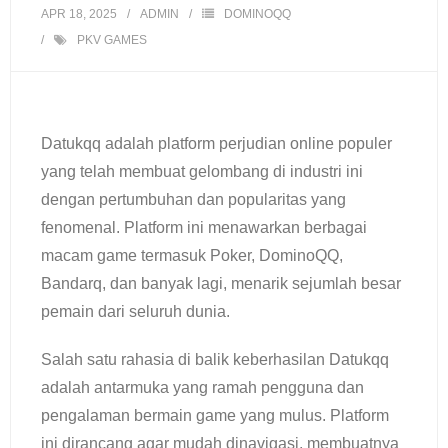
APR 18, 2025
ADMIN
DOMINOQQ
PKV GAMES
Datukqq adalah platform perjudian online populer
yang telah membuat gelombang di industri ini
dengan pertumbuhan dan popularitas yang
fenomenal. Platform ini menawarkan berbagai
macam game termasuk Poker, DominoQQ,
Bandarq, dan banyak lagi, menarik sejumlah besar
pemain dari seluruh dunia.
Salah satu rahasia di balik keberhasilan Datukqq
adalah antarmuka yang ramah pengguna dan
pengalaman bermain game yang mulus. Platform
ini dirancang agar mudah dinavigasi, membuatnya