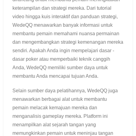
keterampilan dan strategi mereka. Dari tutorial
video hingga kuis interaktif dan panduan strategi,
WedeQQ menawarkan banyak informasi untuk
membantu pemain memahami nuansa permainan
dan mengembangkan strategi kemenangan mereka
sendiri. Apakah Anda ingin mempelajari dasar -
dasar poker atau memperbaiki teknik canggih
Anda, WedeQQ memiliki sumber daya untuk
membantu Anda mencapai tujuan Anda.
Selain sumber daya pelatihannya, WedeQQ juga
menawarkan berbagai alat untuk membantu
pemain melacak kemajuan mereka dan
menganalisis gameplay mereka. Platform ini
menampilkan alat sejarah tangan yang
memungkinkan pemain untuk meninjau tangan