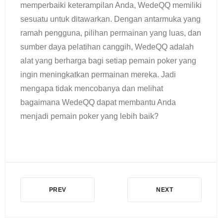
memperbaiki keterampilan Anda, WedeQQ memiliki
sesuatu untuk ditawarkan. Dengan antarmuka yang
ramah pengguna, pilihan permainan yang luas, dan
sumber daya pelatihan canggih, WedeQQ adalah
alat yang berharga bagi setiap pemain poker yang
ingin meningkatkan permainan mereka. Jadi
mengapa tidak mencobanya dan melihat
bagaimana WedeQQ dapat membantu Anda
menjadi pemain poker yang lebih baik?
PREV
NEXT