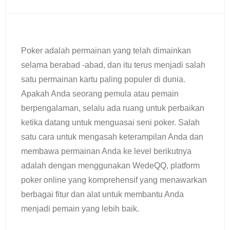
Poker adalah permainan yang telah dimainkan
selama berabad -abad, dan itu terus menjadi salah
satu permainan kartu paling populer di dunia.
Apakah Anda seorang pemula atau pemain
berpengalaman, selalu ada ruang untuk perbaikan
ketika datang untuk menguasai seni poker. Salah
satu cara untuk mengasah keterampilan Anda dan
membawa permainan Anda ke level berikutnya
adalah dengan menggunakan WedeQQ, platform
poker online yang komprehensif yang menawarkan
berbagai fitur dan alat untuk membantu Anda
menjadi pemain yang lebih baik.