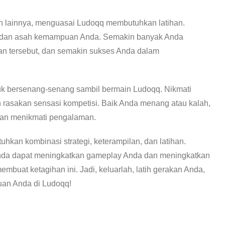
inan lainnya, menguasai Ludoqq membutuhkan latihan.
in dan asah kemampuan Anda. Semakin banyak Anda
an tersebut, dan semakin sukses Anda dalam
tuk bersenang-senang sambil bermain Ludoqq. Nikmati
an rasakan sensasi kompetisi. Baik Anda menang atau kalah,
dan menikmati pengalaman.
an kombinasi strategi, keterampilan, dan latihan.
, Anda dapat meningkatkan gameplay Anda dan meningkatkan
buat ketagihan ini. Jadi, keluarlah, latih gerakan Anda,
an Anda di Ludoqq!