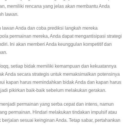
han, memiliki rencana yang jelas akan membantu Anda
oh lawan.
n lawan Anda dan coba prediksi langkah mereka
pola permainan mereka, Anda dapat mengantisipasi strategi
iri. Ini akan memberi Anda keunggulan kompetitif dan
nan.
doqq, setiap bidak memiliki kemampuan dan kekuatannya
ak Anda secara strategis untuk memaksimalkan potensinya
hui kapan harus memindahkan bidak Anda dan kapan harus
jadi pikirkan baik-baik sebelum melakukan gerakan.
a menjadi permainan yang serba cepat dan intens, namun
jang permainan. Hindari melakukan tindakan impulsif atau
ak berjalan sesuai keinginan Anda. Tetap sabar, pertahankan