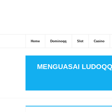
Skip
to
content
Home
Dominoqq
Slot
Casino
MENGUASAI LUDOQQ: