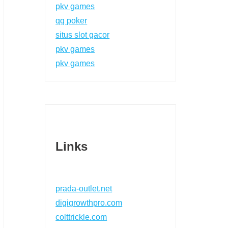
pkv games
qq poker
situs slot gacor
pkv games
pkv games
Links
prada-outlet.net
digigrowthpro.com
colttrickle.com