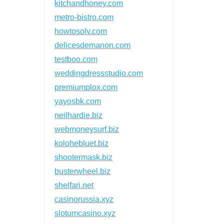
kitchandhoney.com
metro-bistro.com
howtosolv.com
delicesdemanon.com
testboo.com
weddingdressstudio.com
premiumplox.com
yayosbk.com
neilhardie.biz
webmoneysurf.biz
kolohebluet.biz
shootermask.biz
busterwheel.biz
shelfari.net
casinorussia.xyz
slotumcasino.xyz