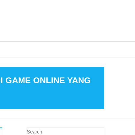
I GAME ONLINE YANG
Search