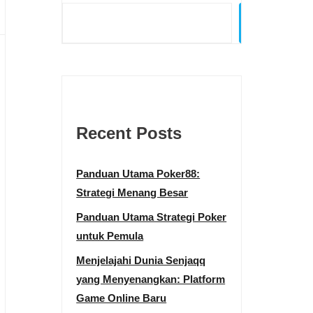
SEARCH
Recent Posts
Panduan Utama Poker88:
Strategi Menang Besar
Panduan Utama Strategi Poker
untuk Pemula
Menjelajahi Dunia Senjaqq
yang Menyenangkan: Platform
Game Online Baru