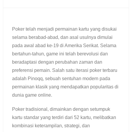
Poker telah menjadi permainan kartu yang disukai
selama berabad-abad, dan asal usulnya dimulai
pada awal abad ke-19 di Amerika Serikat. Selama
bertahun-tahun, game ini telah berevolusi dan
beradaptasi dengan perubahan zaman dan
preferensi pemain. Salah satu iterasi poker terbaru
adalah Pinoqq, sebuah sentuhan modern pada
permainan klasik yang mendapatkan popularitas di
dunia game online.
Poker tradisional, dimainkan dengan setumpuk
kartu standar yang terdiri dari 52 kartu, melibatkan
kombinasi keterampilan, strategi, dan