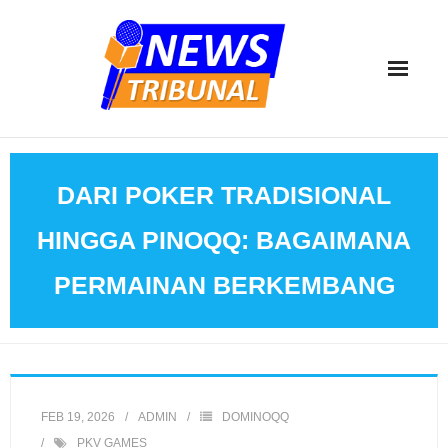
Skip
to
content
DARI POKER TRADISIONAL
HINGGA PINOQQ: BAGAIMANA
PERMAINAN BERKEMBANG
FEB 19, 2026
ADMIN
DOMINOQQ
PKV GAMES