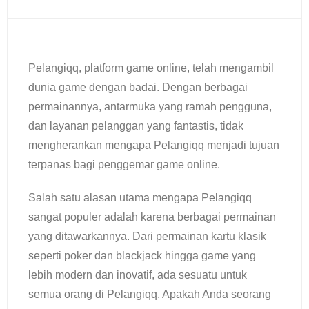
Pelangiqq, platform game online, telah mengambil
dunia game dengan badai. Dengan berbagai
permainannya, antarmuka yang ramah pengguna,
dan layanan pelanggan yang fantastis, tidak
mengherankan mengapa Pelangiqq menjadi tujuan
terpanas bagi penggemar game online.
Salah satu alasan utama mengapa Pelangiqq
sangat populer adalah karena berbagai permainan
yang ditawarkannya. Dari permainan kartu klasik
seperti poker dan blackjack hingga game yang
lebih modern dan inovatif, ada sesuatu untuk
semua orang di Pelangiqq. Apakah Anda seorang