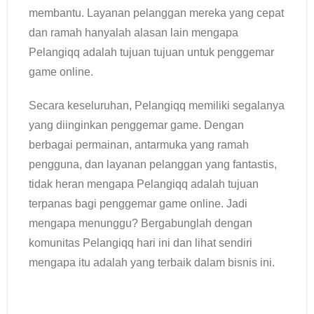
membantu. Layanan pelanggan mereka yang cepat
dan ramah hanyalah alasan lain mengapa
Pelangiqq adalah tujuan tujuan untuk penggemar
game online.
Secara keseluruhan, Pelangiqq memiliki segalanya
yang diinginkan penggemar game. Dengan
berbagai permainan, antarmuka yang ramah
pengguna, dan layanan pelanggan yang fantastis,
tidak heran mengapa Pelangiqq adalah tujuan
terpanas bagi penggemar game online. Jadi
mengapa menunggu? Bergabunglah dengan
komunitas Pelangiqq hari ini dan lihat sendiri
mengapa itu adalah yang terbaik dalam bisnis ini.