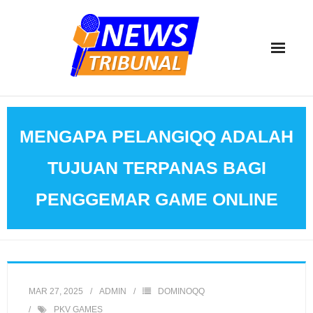
Skip
to
content
MENGAPA PELANGIQQ ADALAH
TUJUAN TERPANAS BAGI
PENGGEMAR GAME ONLINE
MAR 27, 2025
ADMIN
DOMINOQQ
PKV GAMES