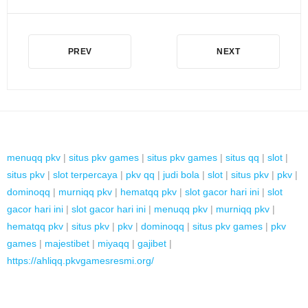
PREV
NEXT
menuqq pkv
|
situs pkv games
|
situs pkv games
|
situs qq
|
slot
|
situs pkv
|
slot terpercaya
|
pkv qq
|
judi bola
|
slot
|
situs pkv
|
pkv
|
dominoqq
|
murniqq pkv
|
hematqq pkv
|
slot gacor hari ini
|
slot
gacor hari ini
|
slot gacor hari ini
|
menuqq pkv
|
murniqq pkv
|
hematqq pkv
|
situs pkv
|
pkv
|
dominoqq
|
situs pkv games
|
pkv
games
|
majestibet
|
miyaqq
|
gajibet
|
https://ahliqq.pkvgamesresmi.org/