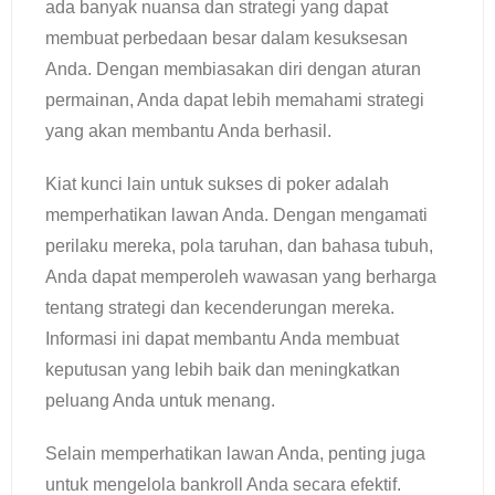
ada banyak nuansa dan strategi yang dapat
membuat perbedaan besar dalam kesuksesan
Anda. Dengan membiasakan diri dengan aturan
permainan, Anda dapat lebih memahami strategi
yang akan membantu Anda berhasil.
Kiat kunci lain untuk sukses di poker adalah
memperhatikan lawan Anda. Dengan mengamati
perilaku mereka, pola taruhan, dan bahasa tubuh,
Anda dapat memperoleh wawasan yang berharga
tentang strategi dan kecenderungan mereka.
Informasi ini dapat membantu Anda membuat
keputusan yang lebih baik dan meningkatkan
peluang Anda untuk menang.
Selain memperhatikan lawan Anda, penting juga
untuk mengelola bankroll Anda secara efektif.