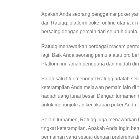
MAR 12, 2025
ADMIN
DOMINOQQ
PK
Apakah Anda seorang penggemar poker yang 
dari Ratuqq, platform poker online utama 
bersaing dengan pemain dari seluruh dunia.
Ratuqq menawarkan berbagai macam permai
lagi. Baik Anda seorang pemula atau pro b
Platform ini ramah pengguna dan mudah din
Salah satu fitur menonjol Ratuqq adalah s
keterampilan Anda melawan pemain lain di
hadiah uang tunai besar. Dengan turnamen r
untuk menunjukkan kecakapan poker Anda 