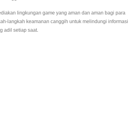
berbagai permainan uang tunai untuk pemain dari semua
ain santai atau pergi all-in dengan taruhan tinggi, ada
dan anggaran Anda.
yediakan lingkungan game yang aman dan aman bagi para
kah-langkah keamanan canggih untuk melindungi informasi
adil setiap saat.
n poker Anda, Ratuqq juga menawarkan banyak sumber daya
tegi Anda. Dari tutorial video hingga artikel mendalam
an informasi berharga untuk membantu Anda menjadi pemain
pilan poker Anda di Ratuqq dan alami pengalaman poker
ailah bermain melawan pemain dari seluruh dunia untuk
a poker. Semoga beruntung!