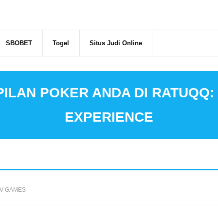
SBOBET
Togel
Situs Judi Online
ILAN POKER ANDA DI RATUQQ: 
EXPERIENCE