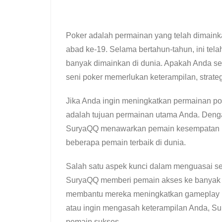
Poker adalah permainan yang telah dimaink
abad ke-19. Selama bertahun-tahun, ini tela
banyak dimainkan di dunia. Apakah Anda s
seni poker memerlukan keterampilan, strat
Jika Anda ingin meningkatkan permainan p
adalah tujuan permainan utama Anda. Deng
SuryaQQ menawarkan pemain kesempatan u
beberapa pemain terbaik di dunia.
Salah satu aspek kunci dalam menguasai se
SuryaQQ memberi pemain akses ke banyak su
membantu mereka meningkatkan gameplay m
atau ingin mengasah keterampilan Anda, S
pemain sukses.