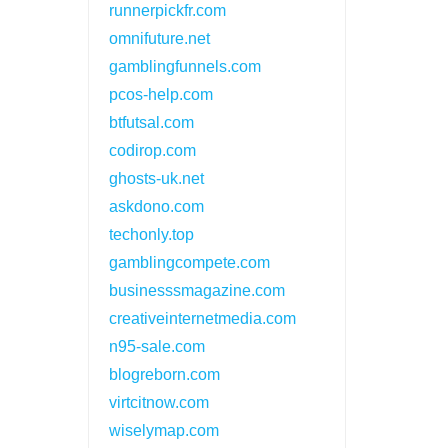
runnerpickfr.com
omnifuture.net
gamblingfunnels.com
pcos-help.com
btfutsal.com
codirop.com
ghosts-uk.net
askdono.com
techonly.top
gamblingcompete.com
businesssmagazine.com
creativeinternetmedia.com
n95-sale.com
blogreborn.com
virtcitnow.com
wiselymap.com