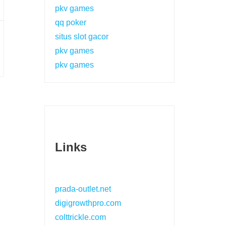
pkv games
qq poker
situs slot gacor
pkv games
pkv games
Links
prada-outlet.net
digigrowthpro.com
colttrickle.com