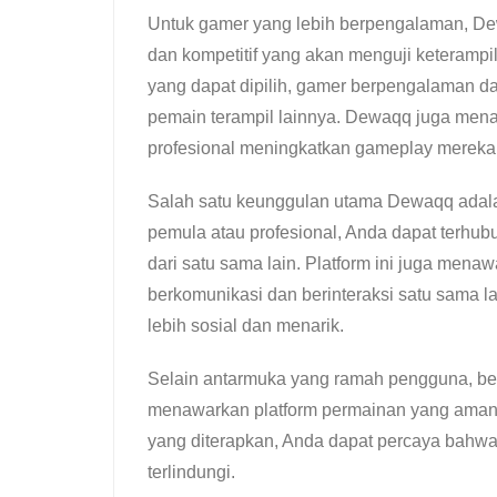
Untuk gamer yang lebih berpengalaman, D
dan kompetitif yang akan menguji keteram
yang dapat dipilih, gamer berpengalaman d
pemain terampil lainnya. Dewaqq juga mena
profesional meningkatkan gameplay mereka 
Salah satu keunggulan utama Dewaqq adala
pemula atau profesional, Anda dapat terhubu
dari satu sama lain. Platform ini juga mena
berkomunikasi dan berinteraksi satu sama 
lebih sosial dan menarik.
Selain antarmuka yang ramah pengguna, be
menawarkan platform permainan yang aman
yang diterapkan, Anda dapat percaya bahwa
terlindungi.