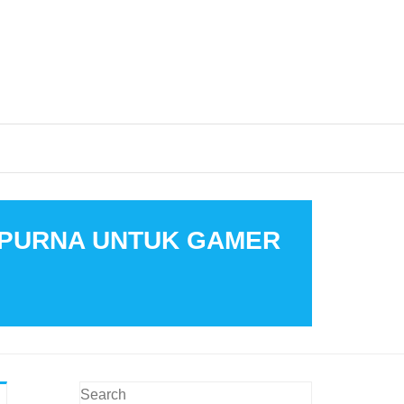
MPURNA UNTUK GAMER
Search