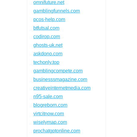
omnifuture.net
gamblingfunnels.com
pcos-help.com
btfutsal.com
codirop.com
ghosts-uk.net
askdono.com
techonly.top
gamblingcompete.com
businesssmagazine.com
creativeinternetmedia.com
n95-sale.com
blogreborn.com
virtcitnow.com
wiselymap.com
prochatgptonline.com