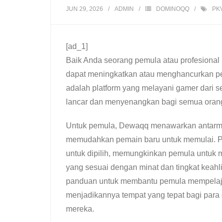
JUN 29, 2026
ADMIN
DOMINOQQ
PK
[ad_1]
Baik Anda seorang pemula atau profesiona
dapat meningkatkan atau menghancurkan 
adalah platform yang melayani gamer dari
lancar dan menyenangkan bagi semua oran
Untuk pemula, Dewaqq menawarkan antarmu
memudahkan pemain baru untuk memulai. Pl
untuk dipilih, memungkinkan pemula untuk 
yang sesuai dengan minat dan tingkat keahl
panduan untuk membantu pemula mempelajar
menjadikannya tempat yang tepat bagi para
mereka.