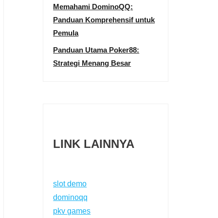
Memahami DominoQQ:
Panduan Komprehensif untuk
Pemula
Panduan Utama Poker88:
Strategi Menang Besar
LINK LAINNYA
slot demo
dominoqq
pkv games