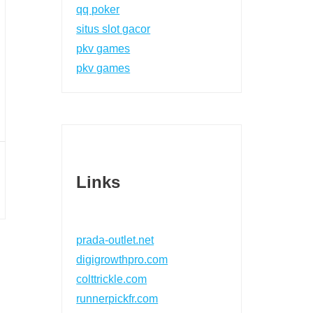
qq poker
situs slot gacor
pkv games
pkv games
Links
prada-outlet.net
digigrowthpro.com
colttrickle.com
runnerpickfr.com