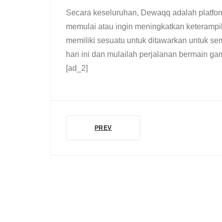
Secara keseluruhan, Dewaqq adalah platfor
memulai atau ingin meningkatkan keterampi
memiliki sesuatu untuk ditawarkan untuk 
hari ini dan mulailah perjalanan bermain g
[ad_2]
PREV