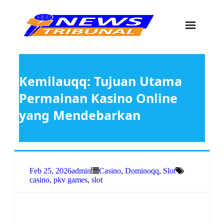
Skip
to
content
Kemilauqq: Tujuan Utama
Permainan Kasino Online
yang Mendebarkan
Feb 25, 2026
admin
Casino
,
Dominoqq
,
Slot
casino
,
pkv games
,
slot