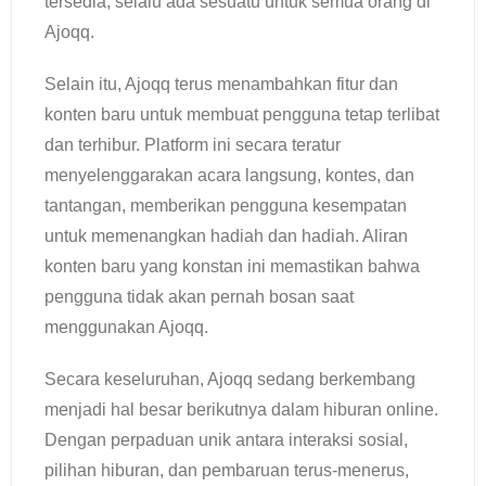
tersedia, selalu ada sesuatu untuk semua orang di
Ajoqq.
Selain itu, Ajoqq terus menambahkan fitur dan
konten baru untuk membuat pengguna tetap terlibat
dan terhibur. Platform ini secara teratur
menyelenggarakan acara langsung, kontes, dan
tantangan, memberikan pengguna kesempatan
untuk memenangkan hadiah dan hadiah. Aliran
konten baru yang konstan ini memastikan bahwa
pengguna tidak akan pernah bosan saat
menggunakan Ajoqq.
Secara keseluruhan, Ajoqq sedang berkembang
menjadi hal besar berikutnya dalam hiburan online.
Dengan perpaduan unik antara interaksi sosial,
pilihan hiburan, dan pembaruan terus-menerus,