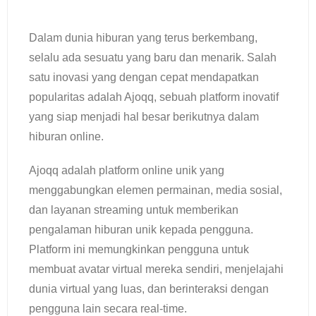
Dalam dunia hiburan yang terus berkembang,
selalu ada sesuatu yang baru dan menarik. Salah
satu inovasi yang dengan cepat mendapatkan
popularitas adalah Ajoqq, sebuah platform inovatif
yang siap menjadi hal besar berikutnya dalam
hiburan online.
Ajoqq adalah platform online unik yang
menggabungkan elemen permainan, media sosial,
dan layanan streaming untuk memberikan
pengalaman hiburan unik kepada pengguna.
Platform ini memungkinkan pengguna untuk
membuat avatar virtual mereka sendiri, menjelajahi
dunia virtual yang luas, dan berinteraksi dengan
pengguna lain secara real-time.