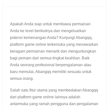
Apakah Anda siap untuk membawa permainan
Anda ke level berikutnya dan mengeluarkan
potensi kemenangan Anda? Kunjungi Abangqq,
platform game online terkemuka yang menawarkan
beragam permainan menarik dan menguntungkan
bagi pemain dari semua tingkat keahlian. Baik
Anda seorang profesional berpengalaman atau
baru memulai, Abangqq memiliki sesuatu untuk
semua orang.
Salah satu fitur utama yang membedakan Abangqq
dari platform game online lainnya adalah
antarmuka yang ramah pengguna dan pengalaman