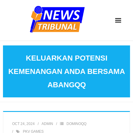
Skip
to
content
KELUARKAN POTENSI
KEMENANGAN ANDA BERSAMA
ABANGQQ
OCT 24, 2024
ADMIN
DOMINOQQ
PKV GAMES