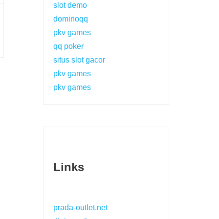
slot demo
dominoqq
pkv games
qq poker
situs slot gacor
pkv games
pkv games
Links
prada-outlet.net