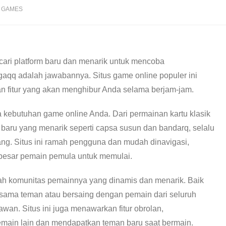
 GAMES
ari platform baru dan menarik untuk mencoba
aqq adalah jawabannya. Situs game online populer ini
fitur yang akan menghibur Anda selama berjam-jam.
 kebutuhan game online Anda. Dari permainan kartu klasik
baru yang menarik seperti capsa susun dan bandarq, selalu
ng. Situs ini ramah pengguna dan mudah dinavigasi,
esar pemain pemula untuk memulai.
lah komunitas pemainnya yang dinamis dan menarik. Baik
sama teman atau bersaing dengan pemain dari seluruh
wan. Situs ini juga menawarkan fitur obrolan,
main lain dan mendapatkan teman baru saat bermain.