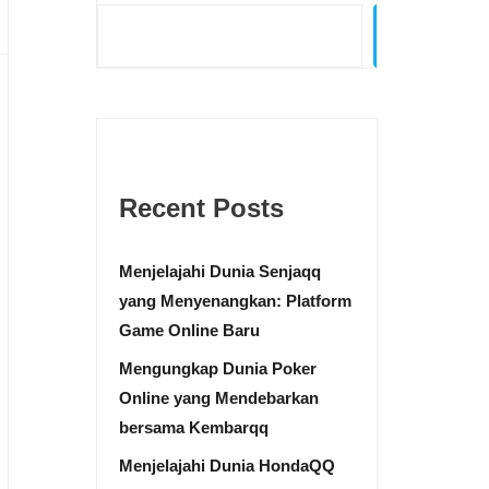
SEARCH
Recent Posts
Menjelajahi Dunia Senjaqq
yang Menyenangkan: Platform
Game Online Baru
Mengungkap Dunia Poker
Online yang Mendebarkan
bersama Kembarqq
Menjelajahi Dunia HondaQQ