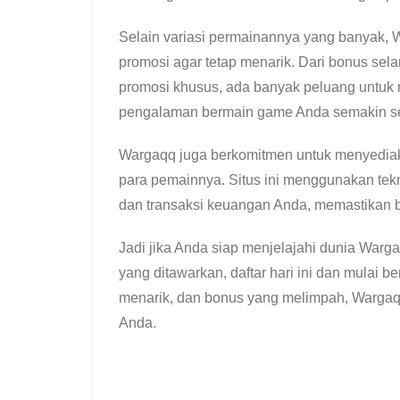
Selain variasi permainannya yang banyak
promosi agar tetap menarik. Dari bonus sel
promosi khusus, ada banyak peluang untu
pengalaman bermain game Anda semakin se
Wargaqq juga berkomitmen untuk menyediak
para pemainnya. Situs ini menggunakan tekno
dan transaksi keuangan Anda, memastikan 
Jadi jika Anda siap menjelajahi dunia Wa
yang ditawarkan, daftar hari ini dan mulai
menarik, dan bonus yang melimpah, Wargaqq 
Anda.