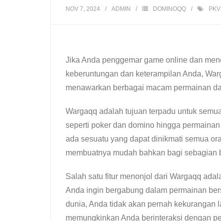
NOV 7, 2024
ADMIN
DOMINOQQ
PKV
Jika Anda penggemar game online dan menc
keberuntungan dan keterampilan Anda, Warg
menawarkan berbagai macam permainan dan 
Wargaqq adalah tujuan terpadu untuk semua
seperti poker dan domino hingga permainan 
ada sesuatu yang dapat dinikmati semua ora
membuatnya mudah bahkan bagi sebagian b
Salah satu fitur menonjol dari Wargaqq ada
Anda ingin bergabung dalam permainan ber
dunia, Anda tidak akan pernah kekurangan la
memungkinkan Anda berinteraksi dengan pe