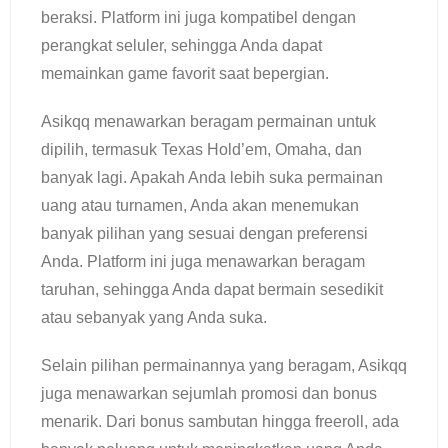
beraksi. Platform ini juga kompatibel dengan
perangkat seluler, sehingga Anda dapat
memainkan game favorit saat bepergian.
Asikqq menawarkan beragam permainan untuk
dipilih, termasuk Texas Hold’em, Omaha, dan
banyak lagi. Apakah Anda lebih suka permainan
uang atau turnamen, Anda akan menemukan
banyak pilihan yang sesuai dengan preferensi
Anda. Platform ini juga menawarkan beragam
taruhan, sehingga Anda dapat bermain sesedikit
atau sebanyak yang Anda suka.
Selain pilihan permainannya yang beragam, Asikqq
juga menawarkan sejumlah promosi dan bonus
menarik. Dari bonus sambutan hingga freeroll, ada