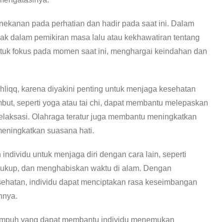
enekanan pada perhatian dan hadir pada saat ini. Dalam
ebak dalam pemikiran masa lalu atau kekhawatiran tentang
ntuk fokus pada momen saat ini, menghargai keindahan dan
iqq, karena diyakini penting untuk menjaga kesehatan
mbut, seperti yoga atau tai chi, dapat membantu melepaskan
laksasi. Olahraga teratur juga membantu meningkatkan
 meningkatkan suasana hati.
 individu untuk menjaga diri dengan cara lain, seperti
 cukup, dan menghabiskan waktu di alam. Dengan
sehatan, individu dapat menciptakan rasa keseimbangan
nnya.
k ampuh yang dapat membantu individu menemukan