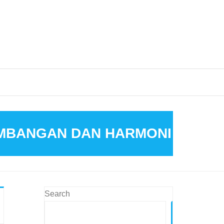
IMBANGAN DAN HARMONI
Search
SEARCH