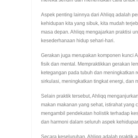
Aspek penting lainnya dari Ahliqq adalah p
kehidupan kita yang sibuk, kita mudah terj
masa depan. Ahliqq mengajarkan praktisi u
kesederhanaan hidup sehari-hari.
Gerakan juga merupakan komponen kunci Ahl
fisik dan mental. Mempraktikkan gerakan le
ketegangan pada tubuh dan meningkatkan re
sirkulasi, meningkatkan tingkat energi, dan
Selain praktik tersebut, Ahliqq menganjurkan
makan makanan yang sehat, istirahat yang
mengambil pendekatan holistik terhadap ke
dan harmoni dalam seluruh aspek kehidupa
Secara keseluruhan, Ahliqq adalah prakti