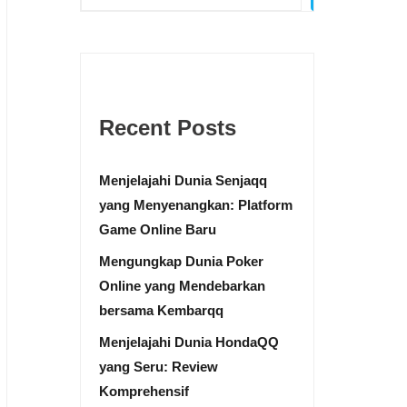
Recent Posts
Menjelajahi Dunia Senjaqq
yang Menyenangkan: Platform
Game Online Baru
Mengungkap Dunia Poker
Online yang Mendebarkan
bersama Kembarqq
Menjelajahi Dunia HondaQQ
yang Seru: Review
Komprehensif