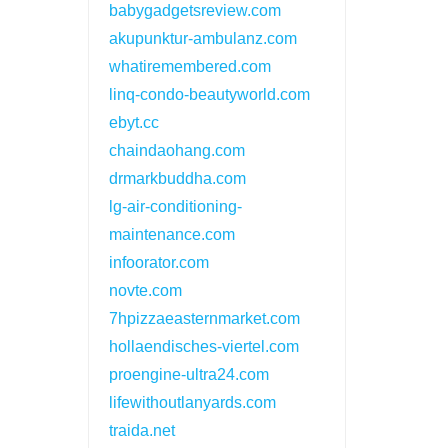
babygadgetsreview.com
akupunktur-ambulanz.com
whatiremembered.com
linq-condo-beautyworld.com
ebyt.cc
chaindaohang.com
drmarkbuddha.com
lg-air-conditioning-
maintenance.com
infoorator.com
novte.com
7hpizzaeasternmarket.com
hollaendisches-viertel.com
proengine-ultra24.com
lifewithoutlanyards.com
traida.net