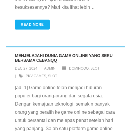
kesuksesannya? Mari kita lihat lebih
…
READ MORE
MENJELAJAHI DUNIA GAME ONLINE YANG SERU
BERSAMA CEBANQQ
DEC 27, 2024
ADMIN
DOMINOQQ
,
SLOT
PKV GAMES
,
SLOT
[ad_1] Game online telah menjadi hiburan
populer bagi orang-orang dari segala usia.
Dengan kemajuan teknologi, semakin banyak
orang yang beralih ke game online sebagai cara
untuk bersantai dan melepas penat setelah hari
yang panjang. Salah satu platform game online