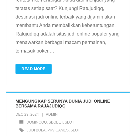
teratas setiap saat? Kunjungi Ratujudiqq,
destinasi judi online terbaik yang dijamin akan
membantu Anda membalikkan keberuntungan.
Ratujudiqq adalah situs judi online populer yang
menawarkan berbagai macam permainan,
termasuk poker,
…
READ MORE
MENGUNGKAP SERUNYA DUNIA JUDI ONLINE
BERSAMA RAJAJUDIQQ
DEC 29, 2024
ADMIN
DOMINOQQ
,
SBOBET
,
SLOT
JUDI BOLA
,
PKV GAMES
,
SLOT