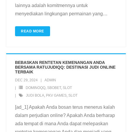
lainnya adalah komitmennya untuk
menyediakan lingkungan permainan yang
…
READ MORE
BEBASKAN RENTETAN KEMENANGAN ANDA
BERSAMA RATUJUDIQQ: DESTINASI JUDI ONLINE
TERBAIK
DEC 29, 2024
ADMIN
DOMINOQQ
,
SBOBET
,
SLOT
JUDI BOLA
,
PKV GAMES
,
SLOT
[ad_1] Apakah Anda bosan terus menerus kalah
dalam perjudian online? Apakah Anda berharap
ada tempat di mana Anda dapat melepaskan
rentetan kemenangan Anda dan menjadi yang