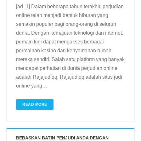
[ad_1] Dalam beberapa tahun terakhir, perjudian
online telah menjadi bentuk hiburan yang
semakin populer bagi orang-orang di seluruh
dunia. Dengan kemajuan teknologi dan internet,
pemain kini dapat mengakses berbagai
permainan kasino dari kenyamanan rumah
mereka sendiri. Salah satu platform yang banyak
mendapat perhatian di dunia perjudian online
adalah Rajajudiqq. Rajajudiqq adalah situs judi
online yang
…
READ MORE
BEBASKAN BATIN PENJUDI ANDA DENGAN