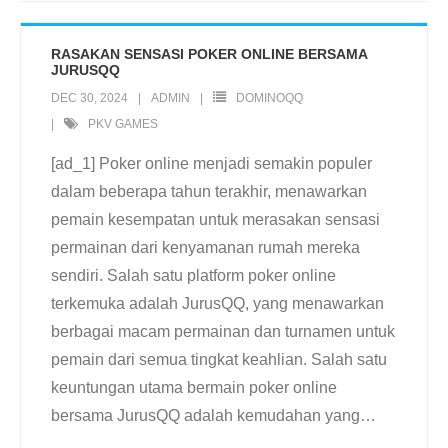
RASAKAN SENSASI POKER ONLINE BERSAMA
JURUSQQ
DEC 30, 2024
ADMIN
DOMINOQQ
PKV GAMES
[ad_1] Poker online menjadi semakin populer
dalam beberapa tahun terakhir, menawarkan
pemain kesempatan untuk merasakan sensasi
permainan dari kenyamanan rumah mereka
sendiri. Salah satu platform poker online
terkemuka adalah JurusQQ, yang menawarkan
berbagai macam permainan dan turnamen untuk
pemain dari semua tingkat keahlian. Salah satu
keuntungan utama bermain poker online
bersama JurusQQ adalah kemudahan yang
…