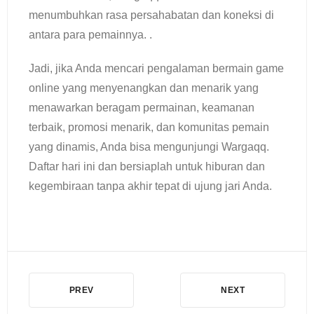
menumbuhkan rasa persahabatan dan koneksi di
antara para pemainnya. .
Jadi, jika Anda mencari pengalaman bermain game
online yang menyenangkan dan menarik yang
menawarkan beragam permainan, keamanan
terbaik, promosi menarik, dan komunitas pemain
yang dinamis, Anda bisa mengunjungi Wargaqq.
Daftar hari ini dan bersiaplah untuk hiburan dan
kegembiraan tanpa akhir tepat di ujung jari Anda.
PREV
NEXT