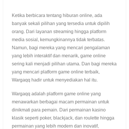
Ketika berbicara tentang hiburan online, ada
banyak sekali pilihan yang tersedia untuk dipilih
orang. Dari layanan streaming hingga platform
media sosial, kemungkinannya tidak terbatas.
Namun, bagi mereka yang mencari pengalaman
yang lebih interaktif dan menarik, game online
sering kali menjadi pilihan utama. Dan bagi mereka
yang mencari platform game online terbaik,
Wargaqq hadir untuk menyediakan hal itu.
Wargaqq adalah platform game online yang
menawarkan berbagai macam permainan untuk
dinikmati para pemain. Dari permainan kasino
klasik seperti poker, blackjack, dan roulette hingga
permainan yang lebih modern dan inovatif,