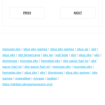
PREV
NEXT
menuqq pkv
|
situs pkv games
|
situs pkv games
|
situs qq
|
slot
|
situs pkv
|
slot terpercaya
|
pkv qq
|
judi bola
|
slot
|
situs pkv
|
pkv
|
dominoqq
|
murniqq pkv
|
hematqq pkv
|
slot gacor hari ini
|
slot
gacor hari ini
|
slot gacor hari ini
|
menuqq pkv
|
murniqq pkv
|
hematqq pkv
|
situs pkv
|
pkv
|
dominoqq
|
situs pkv games
|
pkv
games
|
majestibet
|
miyaqq
|
gajibet
|
https://ahliqq.pkvgamesresmi.org/