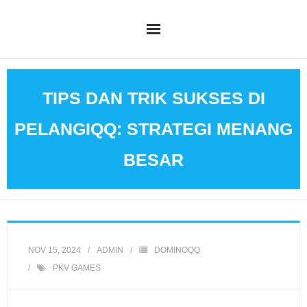
Skip
to
content
TIPS DAN TRIK SUKSES DI
PELANGIQQ: STRATEGI MENANG
BESAR
NOV 15, 2024
ADMIN
DOMINOQQ
PKV GAMES