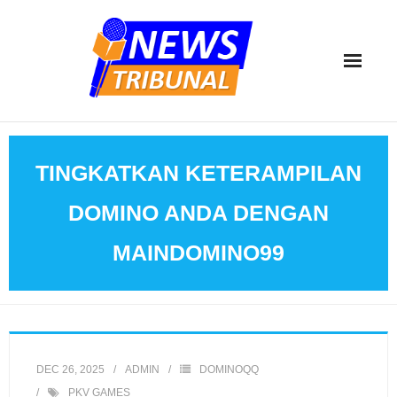
Skip
to
content
TINGKATKAN KETERAMPILAN
DOMINO ANDA DENGAN
MAINDOMINO99
DEC 26, 2025
ADMIN
DOMINOQQ
PKV GAMES