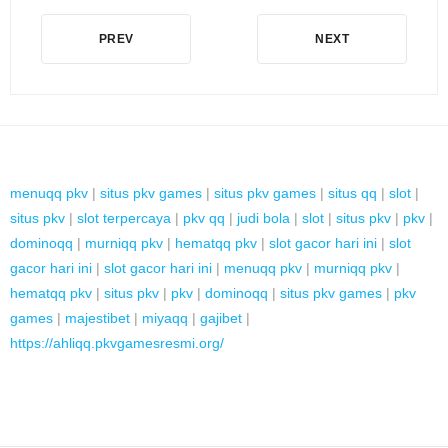
PREV
NEXT
menuqq pkv
|
situs pkv games
|
situs pkv games
|
situs qq
|
slot
|
situs pkv
|
slot terpercaya
|
pkv qq
|
judi bola
|
slot
|
situs pkv
|
pkv
|
dominoqq
|
murniqq pkv
|
hematqq pkv
|
slot gacor hari ini
|
slot
gacor hari ini
|
slot gacor hari ini
|
menuqq pkv
|
murniqq pkv
|
hematqq pkv
|
situs pkv
|
pkv
|
dominoqq
|
situs pkv games
|
pkv
games
|
majestibet
|
miyaqq
|
gajibet
|
https://ahliqq.pkvgamesresmi.org/