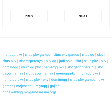
PREV
NEXT
menuqq pkv
|
situs pkv games
|
situs pkv games
|
situs qq
|
slot
|
situs pkv
|
slot terpercaya
|
pkv qq
|
judi bola
|
slot
|
situs pkv
|
pkv
|
dominoqq
|
murniqq pkv
|
hematqq pkv
|
slot gacor hari ini
|
slot
gacor hari ini
|
slot gacor hari ini
|
menuqq pkv
|
murniqq pkv
|
hematqq pkv
|
situs pkv
|
pkv
|
dominoqq
|
situs pkv games
|
pkv
games
|
majestibet
|
miyaqq
|
gajibet
|
https://ahliqq.pkvgamesresmi.org/