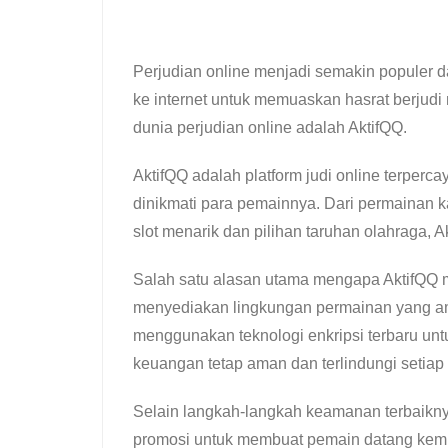
Perjudian online menjadi semakin populer d
ke internet untuk memuaskan hasrat berjud
dunia perjudian online adalah AktifQQ.
AktifQQ adalah platform judi online terpe
dinikmati para pemainnya. Dari permainan k
slot menarik dan pilihan taruhan olahraga, 
Salah satu alasan utama mengapa AktifQQ 
menyediakan lingkungan permainan yang ama
menggunakan teknologi enkripsi terbaru un
keuangan tetap aman dan terlindungi setiap 
Selain langkah-langkah keamanan terbaikn
promosi untuk membuat pemain datang kemb