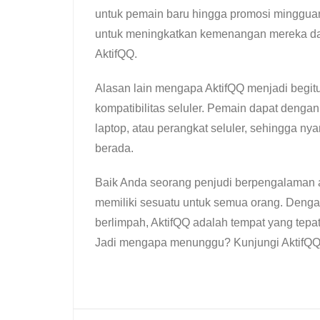
untuk pemain baru hingga promosi minggua
untuk meningkatkan kemenangan mereka dan
AktifQQ.
Alasan lain mengapa AktifQQ menjadi begi
kompatibilitas seluler. Pemain dapat denga
laptop, atau perangkat seluler, sehingga 
berada.
Baik Anda seorang penjudi berpengalaman at
memiliki sesuatu untuk semua orang. Deng
berlimpah, AktifQQ adalah tempat yang tepa
Jadi mengapa menunggu? Kunjungi AktifQQ h