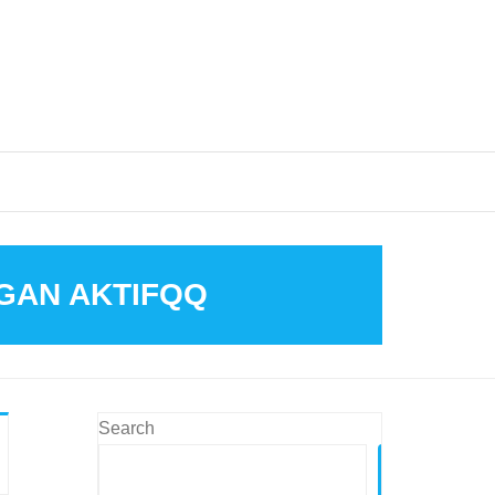
GAN AKTIFQQ
Search
SEARCH