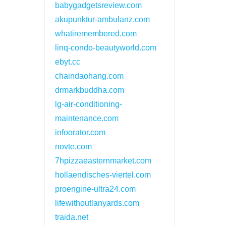
babygadgetsreview.com
akupunktur-ambulanz.com
whatiremembered.com
linq-condo-beautyworld.com
ebyt.cc
chaindaohang.com
drmarkbuddha.com
lg-air-conditioning-
maintenance.com
infoorator.com
novte.com
7hpizzaeasternmarket.com
hollaendisches-viertel.com
proengine-ultra24.com
lifewithoutlanyards.com
traida.net