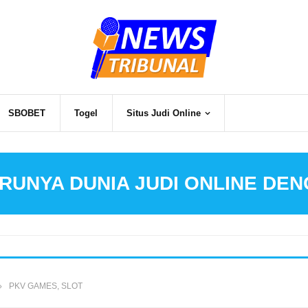
SBOBET
Togel
Situs Judi Online
RUNYA DUNIA JUDI ONLINE DEN
PKV GAMES
,
SLOT