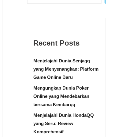
Recent Posts
Menjelajahi Dunia Senjaqq
yang Menyenangkan: Platform
Game Online Baru
Mengungkap Dunia Poker
Online yang Mendebarkan
bersama Kembarqq
Menjelajahi Dunia HondaQQ
yang Seru: Review
Komprehensif