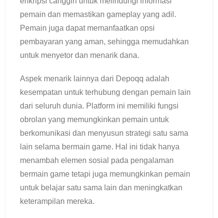
enkripsi canggih untuk melindungi informasi
pemain dan memastikan gameplay yang adil.
Pemain juga dapat memanfaatkan opsi
pembayaran yang aman, sehingga memudahkan
untuk menyetor dan menarik dana.
Aspek menarik lainnya dari Depoqq adalah
kesempatan untuk terhubung dengan pemain lain
dari seluruh dunia. Platform ini memiliki fungsi
obrolan yang memungkinkan pemain untuk
berkomunikasi dan menyusun strategi satu sama
lain selama bermain game. Hal ini tidak hanya
menambah elemen sosial pada pengalaman
bermain game tetapi juga memungkinkan pemain
untuk belajar satu sama lain dan meningkatkan
keterampilan mereka.