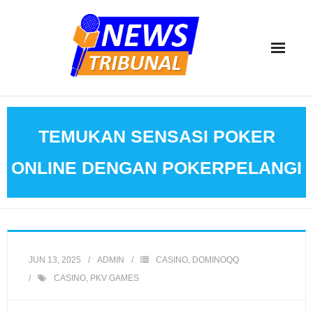
Skip
to
content
TEMUKAN SENSASI POKER
ONLINE DENGAN POKERPELANGI
JUN 13, 2025
ADMIN
CASINO
,
DOMINOQQ
CASINO
,
PKV GAMES