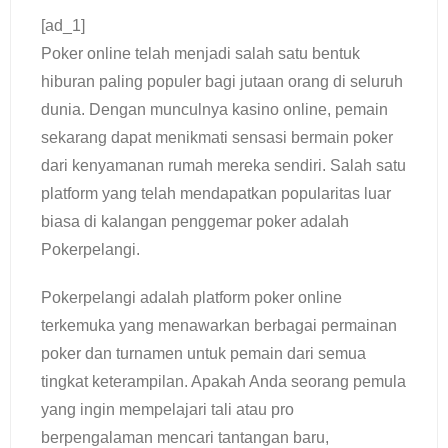
[ad_1]
Poker online telah menjadi salah satu bentuk
hiburan paling populer bagi jutaan orang di seluruh
dunia. Dengan munculnya kasino online, pemain
sekarang dapat menikmati sensasi bermain poker
dari kenyamanan rumah mereka sendiri. Salah satu
platform yang telah mendapatkan popularitas luar
biasa di kalangan penggemar poker adalah
Pokerpelangi.
Pokerpelangi adalah platform poker online
terkemuka yang menawarkan berbagai permainan
poker dan turnamen untuk pemain dari semua
tingkat keterampilan. Apakah Anda seorang pemula
yang ingin mempelajari tali atau pro
berpengalaman mencari tantangan baru,