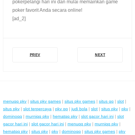
pokerpelangi hari ini dan mulai memainkan game
poker favorit Anda secara online!
[ad_2]
PREV
NEXT
menuqq pkv
|
situs pkv games
|
situs pkv games
|
situs qq
|
slot
|
situs pkv
|
slot terpercaya
|
pkv qq
|
judi bola
|
slot
|
situs pkv
|
pkv
|
dominoqq
|
murniqq pkv
|
hematqq pkv
|
slot gacor hari ini
|
slot
gacor hari ini
|
slot gacor hari ini
|
menuqq pkv
|
murniqq pkv
|
hematqq pkv
|
situs pkv
|
pkv
|
dominoqq
|
situs pkv games
|
pkv