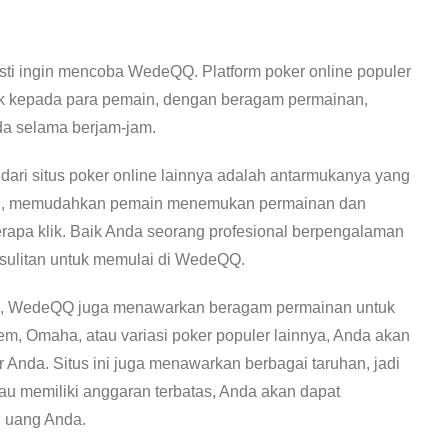
sti ingin mencoba WedeQQ. Platform poker online populer
k kepada para pemain, dengan beragam permainan,
da selama berjam-jam.
ri situs poker online lainnya adalah antarmukanya yang
asi, memudahkan pemain menemukan permainan dan
rapa klik. Baik Anda seorang profesional berpengalaman
sulitan untuk memulai di WedeQQ.
a, WedeQQ juga menawarkan beragam permainan untuk
em, Omaha, atau variasi poker populer lainnya, Anda akan
Anda. Situs ini juga menawarkan berbagai taruhan, jadi
u memiliki anggaran terbatas, Anda akan dapat
 uang Anda.