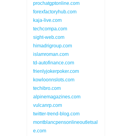
prochatgptonline.com
forexfactoryhub.com
kaja-live.com
techcompa.com
sight-web.com
himadrigroup.com
islamroman.com
td-autofinance.com
frienlyjokerpoker.com
kowloonnslots.com
techibro.com
alpinemagazines.com
vulcanrp.com
twitter-trend-blog.com
montblancpensonlineoutletsal
e.com