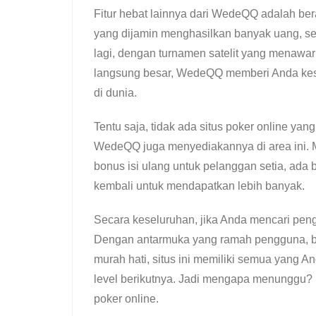
Fitur hebat lainnya dari WedeQQ adalah ber
yang dijamin menghasilkan banyak uang, sela
lagi, dengan turnamen satelit yang menaw
langsung besar, WedeQQ memberi Anda kes
di dunia.
Tentu saja, tidak ada situs poker online ya
WedeQQ juga menyediakannya di area ini. M
bonus isi ulang untuk pelanggan setia, ada
kembali untuk mendapatkan lebih banyak.
Secara keseluruhan, jika Anda mencari pen
Dengan antarmuka yang ramah pengguna, b
murah hati, situs ini memiliki semua yang
level berikutnya. Jadi mengapa menunggu? 
poker online.