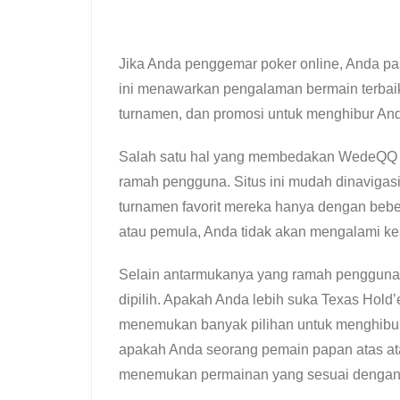
Jika Anda penggemar poker online, Anda pa
ini menawarkan pengalaman bermain terbai
turnamen, dan promosi untuk menghibur An
Salah satu hal yang membedakan WedeQQ da
ramah pengguna. Situs ini mudah dinavig
turnamen favorit mereka hanya dengan bebe
atau pemula, Anda tidak akan mengalami ke
Selain antarmukanya yang ramah penggun
dipilih. Apakah Anda lebih suka Texas Hold’
menemukan banyak pilihan untuk menghibur 
apakah Anda seorang pemain papan atas ata
menemukan permainan yang sesuai dengan