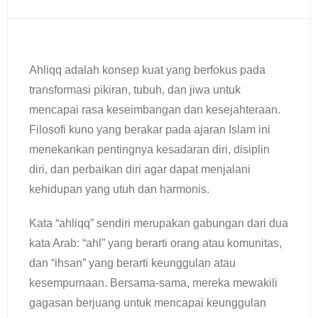
Ahliqq adalah konsep kuat yang berfokus pada
transformasi pikiran, tubuh, dan jiwa untuk
mencapai rasa keseimbangan dan kesejahteraan.
Filosofi kuno yang berakar pada ajaran Islam ini
menekankan pentingnya kesadaran diri, disiplin
diri, dan perbaikan diri agar dapat menjalani
kehidupan yang utuh dan harmonis.
Kata “ahliqq” sendiri merupakan gabungan dari dua
kata Arab: “ahl” yang berarti orang atau komunitas,
dan “ihsan” yang berarti keunggulan atau
kesempurnaan. Bersama-sama, mereka mewakili
gagasan berjuang untuk mencapai keunggulan