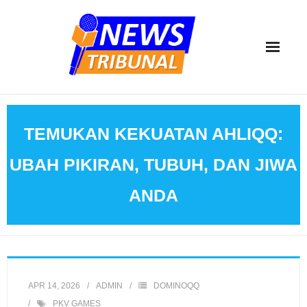
Skip
to
content
TEMUKAN KEKUATAN AHLIQQ:
UBAH PIKIRAN, TUBUH, DAN JIWA
ANDA
APR 14, 2026
ADMIN
DOMINOQQ
PKV GAMES