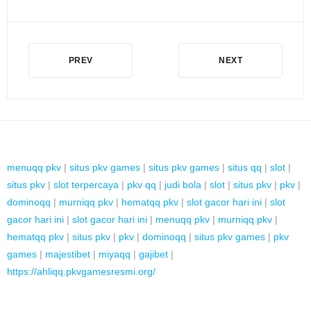
PREV
NEXT
menuqq pkv
|
situs pkv games
|
situs pkv games
|
situs qq
|
slot
|
situs pkv
|
slot terpercaya
|
pkv qq
|
judi bola
|
slot
|
situs pkv
|
pkv
|
dominoqq
|
murniqq pkv
|
hematqq pkv
|
slot gacor hari ini
|
slot
gacor hari ini
|
slot gacor hari ini
|
menuqq pkv
|
murniqq pkv
|
hematqq pkv
|
situs pkv
|
pkv
|
dominoqq
|
situs pkv games
|
pkv
games
|
majestibet
|
miyaqq
|
gajibet
|
https://ahliqq.pkvgamesresmi.org/