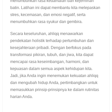
menumbuhkan rasa kedamaian dan kejernihan
batin. Latihan ini dapat membantu kita melepaskan
stres, kecemasan, dan emosi negatif, serta
menumbuhkan rasa syukur dan gembira.
Secara keseluruhan, ahliqq menawarkan
pendekatan holistik terhadap pertumbuhan dan
kesejahteraan pribadi. Dengan berfokus pada
transformasi pikiran, tubuh, dan jiwa, kita dapat
mencapai rasa keseimbangan, harmoni, dan
kepuasan dalam semua aspek kehidupan kita.
Jadi, jika Anda ingin menemukan kekuatan ahliqq
dan mengubah hidup Anda, pertimbangkan untuk
memasukkan prinsip-prinsipnya ke dalam rutinitas
harian Anda.