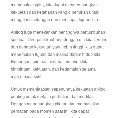
memupuk disiplin, kita dapat mengembangkan
kekuatan dan ketahanan yang diperlukan untuk
mengatasi tantangan dan mencapai tujuan kita.
Ahliqq juga menekankan pentingnya pertumbuhan
spiritual. Dengan terhubung dengan diri kita sendiri
dan dengan kekuatan yang lebih tinggi, kita dapat
menemukan tujuan dan makna dalam hidup kita.
Hubungan spiritual ini dapat memberi kita
bimbingan, kekuatan, dan kedamaian selama
masa-masa sulit.
Untuk memanfaatkan sepenuhnya kekuatan ahliqq,
penting untuk melatih perhatian dan meditasi.
Dengan menenangkan pikiran dan memusatkan
perhatian pada momen saat ini, kita dapat