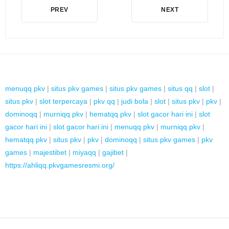
PREV
NEXT
menuqq pkv
|
situs pkv games
|
situs pkv games
|
situs qq
|
slot
|
situs pkv
|
slot terpercaya
|
pkv qq
|
judi bola
|
slot
|
situs pkv
|
pkv
|
dominoqq
|
murniqq pkv
|
hematqq pkv
|
slot gacor hari ini
|
slot
gacor hari ini
|
slot gacor hari ini
|
menuqq pkv
|
murniqq pkv
|
hematqq pkv
|
situs pkv
|
pkv
|
dominoqq
|
situs pkv games
|
pkv
games
|
majestibet
|
miyaqq
|
gajibet
|
https://ahliqq.pkvgamesresmi.org/