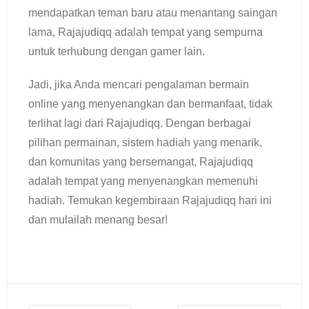
mendapatkan teman baru atau menantang saingan
lama, Rajajudiqq adalah tempat yang sempurna
untuk terhubung dengan gamer lain.
Jadi, jika Anda mencari pengalaman bermain
online yang menyenangkan dan bermanfaat, tidak
terlihat lagi dari Rajajudiqq. Dengan berbagai
pilihan permainan, sistem hadiah yang menarik,
dan komunitas yang bersemangat, Rajajudiqq
adalah tempat yang menyenangkan memenuhi
hadiah. Temukan kegembiraan Rajajudiqq hari ini
dan mulailah menang besar!