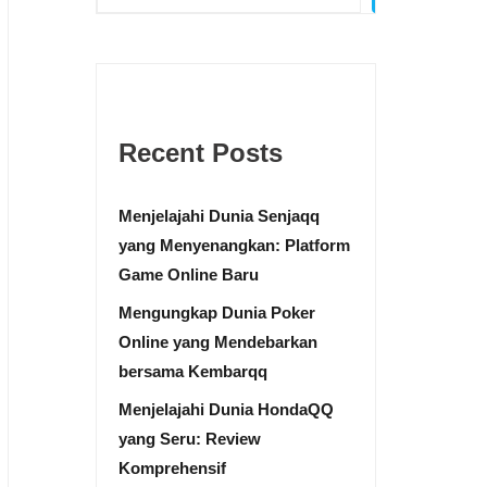
Recent Posts
Menjelajahi Dunia Senjaqq
yang Menyenangkan: Platform
Game Online Baru
Mengungkap Dunia Poker
Online yang Mendebarkan
bersama Kembarqq
Menjelajahi Dunia HondaQQ
yang Seru: Review
Komprehensif