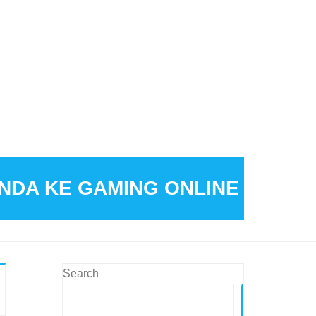
DA KE GAMING ONLINE
Search
SEARCH