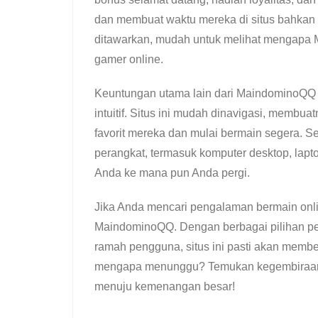
dan membuat waktu mereka di situs bahkan 
ditawarkan, mudah untuk melihat mengapa M
gamer online.
Keuntungan utama lain dari MaindominoQQ
intuitif. Situs ini mudah dinavigasi, mem
favorit mereka dan mulai bermain segera. 
perangkat, termasuk komputer desktop, lapt
Anda ke mana pun Anda pergi.
Jika Anda mencari pengalaman bermain onlin
MaindominoQQ. Dengan berbagai pilihan pe
ramah pengguna, situs ini pasti akan membe
mengapa menunggu? Temukan kegembiraan M
menuju kemenangan besar!