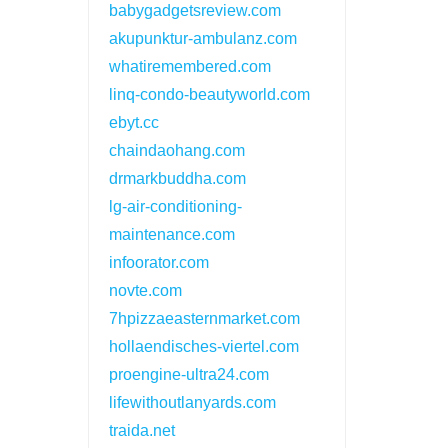
babygadgetsreview.com
akupunktur-ambulanz.com
whatiremembered.com
linq-condo-beautyworld.com
ebyt.cc
chaindaohang.com
drmarkbuddha.com
lg-air-conditioning-
maintenance.com
infoorator.com
novte.com
7hpizzaeasternmarket.com
hollaendisches-viertel.com
proengine-ultra24.com
lifewithoutlanyards.com
traida.net