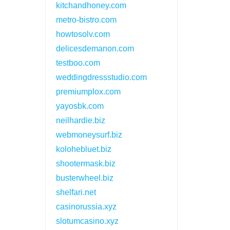
kitchandhoney.com
metro-bistro.com
howtosolv.com
delicesdemanon.com
testboo.com
weddingdressstudio.com
premiumplox.com
yayosbk.com
neilhardie.biz
webmoneysurf.biz
kolohebluet.biz
shootermask.biz
busterwheel.biz
shelfari.net
casinorussia.xyz
slotumcasino.xyz