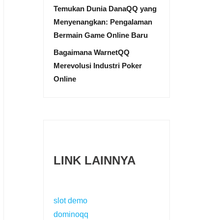
Temukan Dunia DanaQQ yang
Menyenangkan: Pengalaman
Bermain Game Online Baru
Bagaimana WarnetQQ
Merevolusi Industri Poker
Online
LINK LAINNYA
slot demo
dominoqq