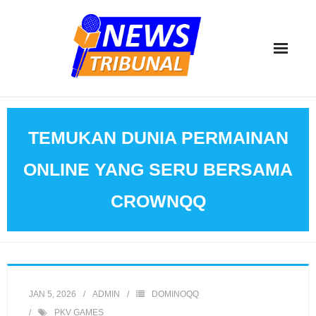
Skip
to
content
TEMUKAN DUNIA PERMAINAN
ONLINE YANG SERU BERSAMA
CROWNQQ
JAN 5, 2026
ADMIN
DOMINOQQ
PKV GAMES