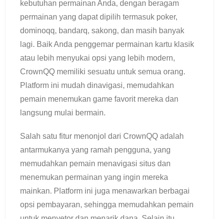
kebutuhan permainan Anda, dengan beragam
permainan yang dapat dipilih termasuk poker,
dominoqq, bandarq, sakong, dan masih banyak
lagi. Baik Anda penggemar permainan kartu klasik
atau lebih menyukai opsi yang lebih modern,
CrownQQ memiliki sesuatu untuk semua orang.
Platform ini mudah dinavigasi, memudahkan
pemain menemukan game favorit mereka dan
langsung mulai bermain.
Salah satu fitur menonjol dari CrownQQ adalah
antarmukanya yang ramah pengguna, yang
memudahkan pemain menavigasi situs dan
menemukan permainan yang ingin mereka
mainkan. Platform ini juga menawarkan berbagai
opsi pembayaran, sehingga memudahkan pemain
untuk menyetor dan menarik dana. Selain itu,