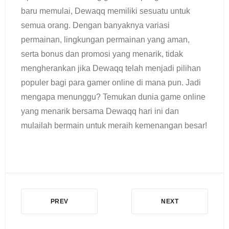
baru memulai, Dewaqq memiliki sesuatu untuk
semua orang. Dengan banyaknya variasi
permainan, lingkungan permainan yang aman,
serta bonus dan promosi yang menarik, tidak
mengherankan jika Dewaqq telah menjadi pilihan
populer bagi para gamer online di mana pun. Jadi
mengapa menunggu? Temukan dunia game online
yang menarik bersama Dewaqq hari ini dan
mulailah bermain untuk meraih kemenangan besar!
PREV
NEXT