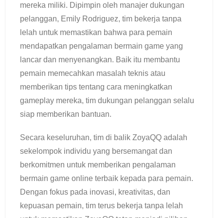
mereka miliki. Dipimpin oleh manajer dukungan
pelanggan, Emily Rodriguez, tim bekerja tanpa
lelah untuk memastikan bahwa para pemain
mendapatkan pengalaman bermain game yang
lancar dan menyenangkan. Baik itu membantu
pemain memecahkan masalah teknis atau
memberikan tips tentang cara meningkatkan
gameplay mereka, tim dukungan pelanggan selalu
siap memberikan bantuan.
Secara keseluruhan, tim di balik ZoyaQQ adalah
sekelompok individu yang bersemangat dan
berkomitmen untuk memberikan pengalaman
bermain game online terbaik kepada para pemain.
Dengan fokus pada inovasi, kreativitas, dan
kepuasan pemain, tim terus bekerja tanpa lelah