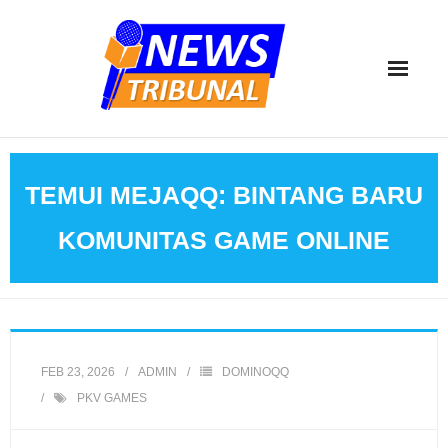
Skip
to
content
TEMUI MEJAQQ: BINTANG BARU
KOMUNITAS GAME ONLINE
FEB 23, 2026
ADMIN
DOMINOQQ
PKV GAMES