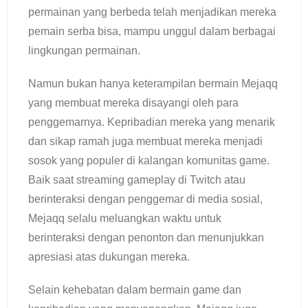
permainan yang berbeda telah menjadikan mereka
pemain serba bisa, mampu unggul dalam berbagai
lingkungan permainan.
Namun bukan hanya keterampilan bermain Mejaqq
yang membuat mereka disayangi oleh para
penggemarnya. Kepribadian mereka yang menarik
dan sikap ramah juga membuat mereka menjadi
sosok yang populer di kalangan komunitas game.
Baik saat streaming gameplay di Twitch atau
berinteraksi dengan penggemar di media sosial,
Mejaqq selalu meluangkan waktu untuk
berinteraksi dengan penonton dan menunjukkan
apresiasi atas dukungan mereka.
Selain kehebatan dalam bermain game dan