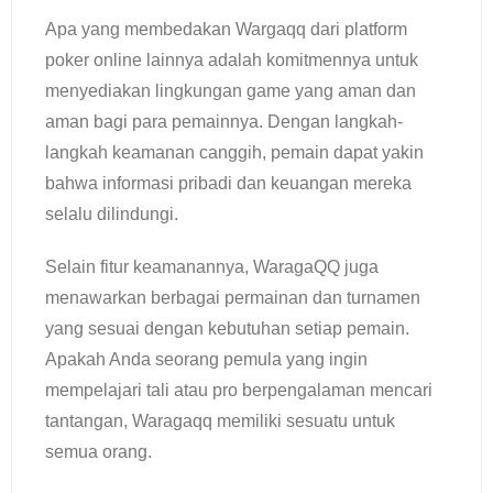
Apa yang membedakan Wargaqq dari platform
poker online lainnya adalah komitmennya untuk
menyediakan lingkungan game yang aman dan
aman bagi para pemainnya. Dengan langkah-
langkah keamanan canggih, pemain dapat yakin
bahwa informasi pribadi dan keuangan mereka
selalu dilindungi.
Selain fitur keamanannya, WaragaQQ juga
menawarkan berbagai permainan dan turnamen
yang sesuai dengan kebutuhan setiap pemain.
Apakah Anda seorang pemula yang ingin
mempelajari tali atau pro berpengalaman mencari
tantangan, Waragaqq memiliki sesuatu untuk
semua orang.