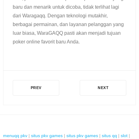
baru dan menarik untuk dicoba, tidak terlihat lagi
dari Waragaqq. Dengan teknologi mutakhir,
berbagai permainan, dan layanan pelanggan yang
luar biasa, WaraGAQQ pasti akan menjadi tujuan
poker online favorit baru Anda.
PREV
NEXT
menuqq pkv
|
situs pkv games
|
situs pkv games
|
situs qq
|
slot
|