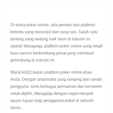
Di dunia poker online, ada pemain dan platform
tertentu yang menonjol dari yang lain. Salah satu
bintang yang sedang naik daun di industri ini
adalah Waragaqq, platform poker online yang relatif
baru namun berkembang pesat yang membuat
gelombang di industri ini.
WaraGAQQ bukan platform poker online khas
Anda. Dengan antarmuka yang ramping dan ramah
pengguna, serta berbagai permainan dan turnamen
untuk dipilih, Waragaqq dengan cepat menjadi
tujuan tujuan bagi penggemar poker di seluruh
dunia.