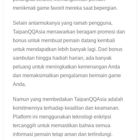
menikmati game favorit mereka saat bepergian.
Selain antarmukanya yang ramah pengguna,
TaipanQQAsia menawarkan beragam promosi dan
bonus untuk membuat pemain datang kembali
untuk mendapatkan lebih banyak lagi. Dari bonus
sambutan hingga hadiah harian, ada banyak
peluang untuk meningkatkan kemenangan Anda
dan memaksimalkan pengalaman bermain game
Anda.
Namun yang membedakan TaipanQQAsia adalah
komitmennya terhadap keadilan dan keamanan.
Platform ini menggunakan teknologi enkripsi
tercanggih untuk memastikan bahwa semua
informasi pemain tetap aman dan terlindungi.