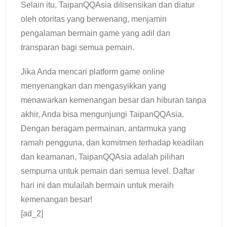
Selain itu, TaipanQQAsia dilisensikan dan diatur
oleh otoritas yang berwenang, menjamin
pengalaman bermain game yang adil dan
transparan bagi semua pemain.
Jika Anda mencari platform game online
menyenangkan dan mengasyikkan yang
menawarkan kemenangan besar dan hiburan tanpa
akhir, Anda bisa mengunjungi TaipanQQAsia.
Dengan beragam permainan, antarmuka yang
ramah pengguna, dan komitmen terhadap keadilan
dan keamanan, TaipanQQAsia adalah pilihan
sempurna untuk pemain dari semua level. Daftar
hari ini dan mulailah bermain untuk meraih
kemenangan besar!
[ad_2]