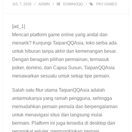
JUL 7, 2026
ADMIN
DOMINOQQ
PKV GAMES
[ad_1]
Mencari platform game online yang andal dan
menarik? Kunjungi TaipanQQAsia, toko serba ada
untuk hiburan tanpa akhir dan kemenangan besar.
Dengan beragam pilihan permainan, termasuk
poker, domino, dan Capsa Susun, TaipanQQAsia
menawarkan sesuatu untuk setiap tipe pemain.
Salah satu fitur utama TaipanQQAsia adalah
antarmukanya yang ramah pengguna, sehingga
memudahkan pemain pemula dan berpengalaman
untuk menavigasi situs dan langsung mulai
bermain. Platform ini juga tersedia di desktop dan
perangkat seluler, memungkinkan pemain