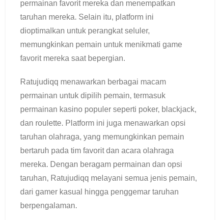
permainan favorit mereka dan menempatkan
taruhan mereka. Selain itu, platform ini
dioptimalkan untuk perangkat seluler,
memungkinkan pemain untuk menikmati game
favorit mereka saat bepergian.
Ratujudiqq menawarkan berbagai macam
permainan untuk dipilih pemain, termasuk
permainan kasino populer seperti poker, blackjack,
dan roulette. Platform ini juga menawarkan opsi
taruhan olahraga, yang memungkinkan pemain
bertaruh pada tim favorit dan acara olahraga
mereka. Dengan beragam permainan dan opsi
taruhan, Ratujudiqq melayani semua jenis pemain,
dari gamer kasual hingga penggemar taruhan
berpengalaman.