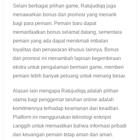
Selain berbagai pilihan game, Ratujudiqq juga
menawarkan bonus dan promosi yang menarik
bagi para pemain. Pemain baru dapat
memanfaatkan bonus selamat datang, sementara
pemain yang ada dapat menikmati imbalan
loyalitas dan penawaran khusus lainnya. Bonus
dan promosi ini menambah lapisan kegembiraan
ekstra untuk pengalaman bermain game, memberi
pemain lebih banyak peluang untuk menang besar.
Alasan lain mengapa Ratujudiqq adalah pilihan
utama bagi penggemar taruhan online adalah
komitmennya terhadap keamanan dan keadilan.
Platform ini menggunakan teknologi enkripsi
canggih untuk memastikan bahwa informasi pribadi
dan keuangan pemain tetap aman dan aman.