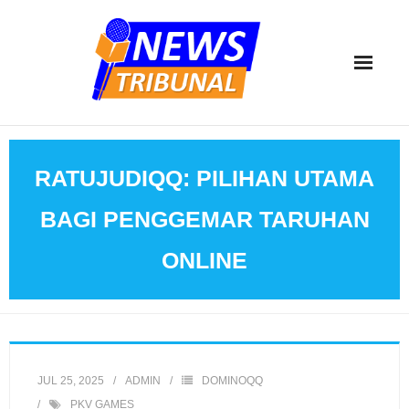
Skip
to
content
RATUJUDIQQ: PILIHAN UTAMA
BAGI PENGGEMAR TARUHAN
ONLINE
JUL 25, 2025
ADMIN
DOMINOQQ
PKV GAMES