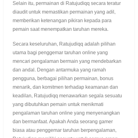
Selain itu, permainan di Ratujudiqq secara teratur
diaudit untuk memastikan permainan yang adil,
memberikan ketenangan pikiran kepada para
pemain saat menempatkan taruhan mereka.
Secara keseluruhan, Ratujudiqq adalah pilihan
utama bagi penggemar taruhan online yang
mencari pengalaman bermain yang mendebarkan
dan andal. Dengan antarmuka yang ramah
pengguna, berbagai pilihan permainan, bonus
menarik, dan komitmen terhadap keamanan dan
keadilan, Ratujudiqq menawarkan segala sesuatu
yang dibutuhkan pemain untuk menikmati
pengalaman taruhan online yang menyenangkan
dan bermanfaat. Apakah Anda seorang gamer
biasa atau penggemar taruhan berpengalaman,