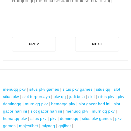
Ratujudiqq memiliki sesuatu untuk semua orang.
PREV
NEXT
menuqq pkv
|
situs pkv games
|
situs pkv games
|
situs qq
|
slot
|
situs pkv
|
slot terpercaya
|
pkv qq
|
judi bola
|
slot
|
situs pkv
|
pkv
|
dominoqq
|
murniqq pkv
|
hematqq pkv
|
slot gacor hari ini
|
slot
gacor hari ini
|
slot gacor hari ini
|
menuqq pkv
|
murniqq pkv
|
hematqq pkv
|
situs pkv
|
pkv
|
dominoqq
|
situs pkv games
|
pkv
games
|
majestibet
|
miyaqq
|
gajibet
|