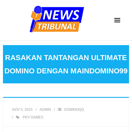
Skip
to
content
RASAKAN TANTANGAN ULTIMATE
DOMINO DENGAN MAINDOMINO99
NOV 5, 2025
ADMIN
DOMINOQQ
PKV GAMES