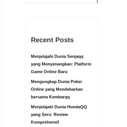
Recent Posts
Menjelajahi Dunia Senjaqq
yang Menyenangkan: Platform
Game Online Baru
Mengungkap Dunia Poker
Online yang Mendebarkan
bersama Kembarqq
Menjelajahi Dunia HondaQQ
yang Seru: Review
Komprehensif