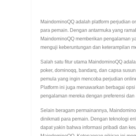
MaindominoQQ adalah platform perjudian o
para pemain. Dengan antarmuka yang ramah
MaindominoQQ memberikan pengalaman yan
menguji keberuntungan dan keterampilan mer
Salah satu fitur utama MaindominoQQ adalah
poker, dominoqq, bandarq, dan capsa susun
pemula yang ingin mencoba perjudian onli
Platform ini juga menawarkan berbagai op
pengalaman mereka dengan preferensi dan
Selain beragam permainannya, Maindomino
dinikmati para pemain. Dengan teknologi e
dapat yakin bahwa informasi pribadi dan ke
MaindominoQQ. Ketenangan pikiran ini mem