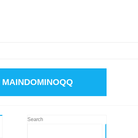
N MAINDOMINOQQ
Search
SEARCH