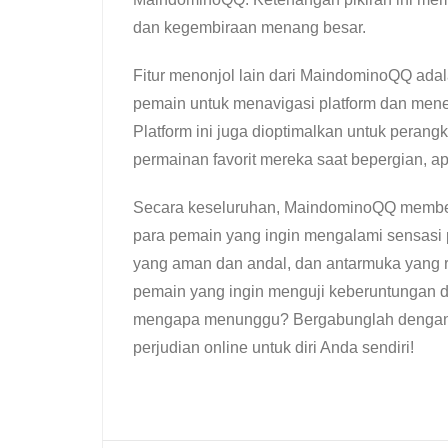
dan kegembiraan menang besar.
Fitur menonjol lain dari MaindominoQQ a
pemain untuk menavigasi platform dan men
Platform ini juga dioptimalkan untuk peran
permainan favorit mereka saat bepergian, a
Secara keseluruhan, MaindominoQQ membe
para pemain yang ingin mengalami sensasi p
yang aman dan andal, dan antarmuka yang 
pemain yang ingin menguji keberuntungan da
mengapa menunggu? Bergabunglah dengan M
perjudian online untuk diri Anda sendiri!