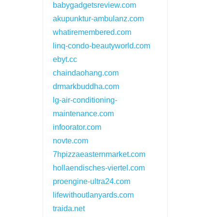
babygadgetsreview.com
akupunktur-ambulanz.com
whatiremembered.com
linq-condo-beautyworld.com
ebyt.cc
chaindaohang.com
drmarkbuddha.com
lg-air-conditioning-
maintenance.com
infoorator.com
novte.com
7hpizzaeasternmarket.com
hollaendisches-viertel.com
proengine-ultra24.com
lifewithoutlanyards.com
traida.net