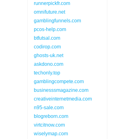
runnerpickfr.com
omnifuture.net
gamblingfunnels.com
pcos-help.com
btfutsal.com
codirop.com
ghosts-uk.net
askdono.com
techonly.top
gamblingcompete.com
businesssmagazine.com
creativeinternetmedia.com
n95-sale.com
blogreborn.com
virtcitnow.com
wiselymap.com