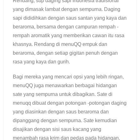
Rendang, sup daging sapi Indonesia tradisional
yang dimasak lambat dengan sempurna. Daging
sapi dididihkan dengan saus santan yang kaya dan
beraroma, bersama dengan campuran rempah -
rempah aromatik yang memberikan cawan itu rasa
khasnya. Rendang di menuQQ empuk dan
beraroma, dengan setiap gigitan penuh dengan
rasa yang kaya dan gurih.
Bagi mereka yang mencari opsi yang lebih ringan,
menuQQ juga menawarkan berbagai hidangan
sate yang sempurna untuk dibagikan. Sate di
menuqq dibuat dengan potongan -potongan daging
yang diasinkan dengan saus beraroma dan
dipanggang dengan sempurna. Sate kemudian
disajikan dengan sisi saus kacang yang
menambah rasa krim dan pedas pada hidangan.