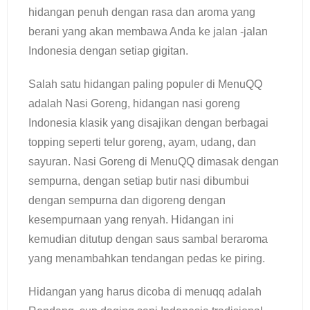
hidangan penuh dengan rasa dan aroma yang
berani yang akan membawa Anda ke jalan -jalan
Indonesia dengan setiap gigitan.
Salah satu hidangan paling populer di MenuQQ
adalah Nasi Goreng, hidangan nasi goreng
Indonesia klasik yang disajikan dengan berbagai
topping seperti telur goreng, ayam, udang, dan
sayuran. Nasi Goreng di MenuQQ dimasak dengan
sempurna, dengan setiap butir nasi dibumbui
dengan sempurna dan digoreng dengan
kesempurnaan yang renyah. Hidangan ini
kemudian ditutup dengan saus sambal beraroma
yang menambahkan tendangan pedas ke piring.
Hidangan yang harus dicoba di menuqq adalah