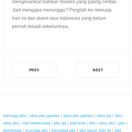
mengesankan bahkan foodies yang paling cerdas.
Jadi mengapa menunggu? Pergilah ke menuqq
hari ini dan alami rasa Indonesia yang belum
pernah terjadi sebelumnya.
PREV
NEXT
menuqq pkv
|
situs pkv games
|
situs pkv games
|
situs qq
|
slot
|
situs pkv
|
slot terpercaya
|
pkv qq
|
judi bola
|
slot
|
situs pkv
|
pkv
|
dominoqq
|
murniqq pkv
|
hematqq pkv
|
slot gacor hari ini
|
slot