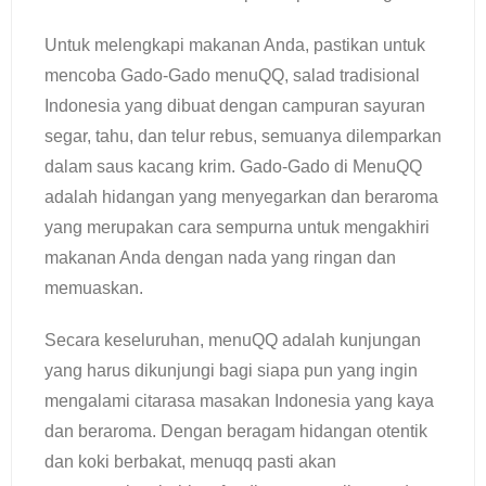
Untuk melengkapi makanan Anda, pastikan untuk
mencoba Gado-Gado menuQQ, salad tradisional
Indonesia yang dibuat dengan campuran sayuran
segar, tahu, dan telur rebus, semuanya dilemparkan
dalam saus kacang krim. Gado-Gado di MenuQQ
adalah hidangan yang menyegarkan dan beraroma
yang merupakan cara sempurna untuk mengakhiri
makanan Anda dengan nada yang ringan dan
memuaskan.
Secara keseluruhan, menuQQ adalah kunjungan
yang harus dikunjungi bagi siapa pun yang ingin
mengalami citarasa masakan Indonesia yang kaya
dan beraroma. Dengan beragam hidangan otentik
dan koki berbakat, menuqq pasti akan