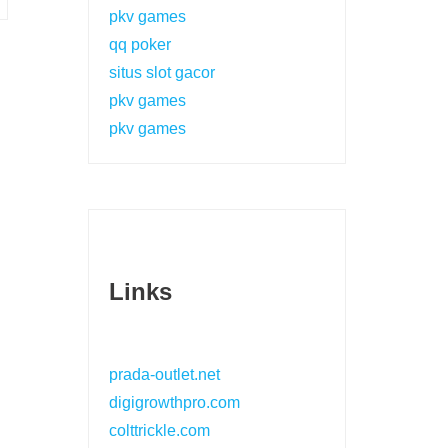
pkv games
qq poker
situs slot gacor
pkv games
pkv games
Links
prada-outlet.net
digigrowthpro.com
colttrickle.com