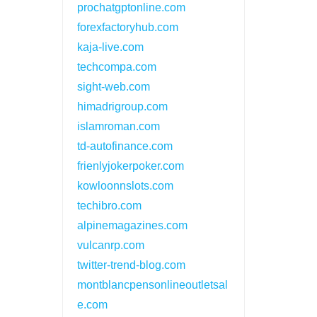
prochatgptonline.com
forexfactoryhub.com
kaja-live.com
techcompa.com
sight-web.com
himadrigroup.com
islamroman.com
td-autofinance.com
frienlyjokerpoker.com
kowloonnslots.com
techibro.com
alpinemagazines.com
vulcanrp.com
twitter-trend-blog.com
montblancpensonlineoutletsal
e.com