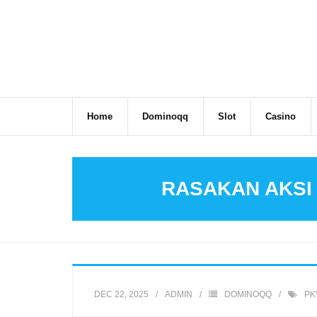
Skip
to
content
Home
Dominoqq
Slot
Casino
RASAKAN AKSI
DEC 22, 2025
ADMIN
DOMINOQQ
PK