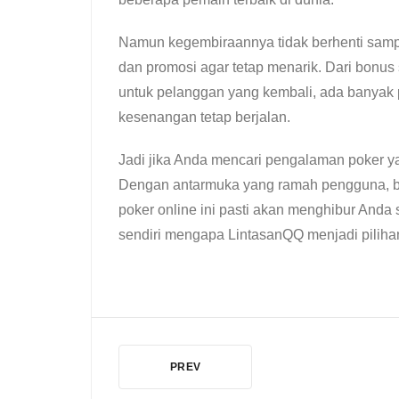
Namun kegembiraannya tidak berhenti samp
dan promosi agar tetap menarik. Dari bonus
untuk pelanggan yang kembali, ada banyak
kesenangan tetap berjalan.
Jadi jika Anda mencari pengalaman poker 
Dengan antarmuka yang ramah pengguna, be
poker online ini pasti akan menghibur Anda 
sendiri mengapa LintasanQQ menjadi piliha
PREV