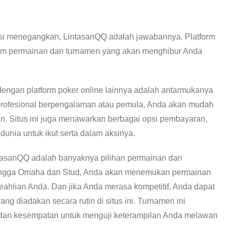
si menegangkan, LintasanQQ adalah jawabannya. Platform
cam permainan dan turnamen yang akan menghibur Anda
ngan platform poker online lainnya adalah antarmukanya
rofesional berpengalaman atau pemula, Anda akan mudah
n. Situs ini juga menawarkan berbagai opsi pembayaran,
unia untuk ikut serta dalam aksinya.
ntasanQQ adalah banyaknya pilihan permainan dan
 hingga Omaha dan Stud, Anda akan menemukan permainan
keahlian Anda. Dan jika Anda merasa kompetitif, Anda dapat
ng diadakan secara rutin di situs ini. Turnamen ini
dan kesempatan untuk menguji keterampilan Anda melawan