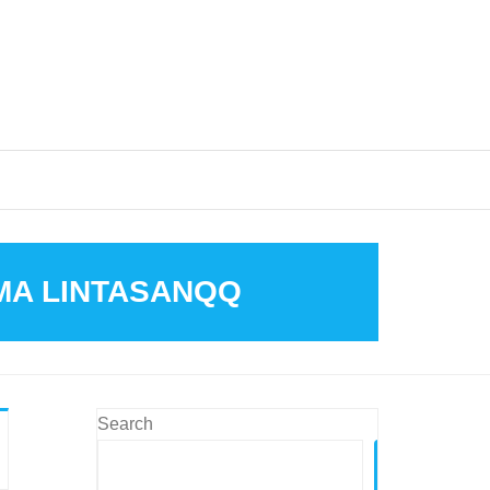
MA LINTASANQQ
Search
SEARCH