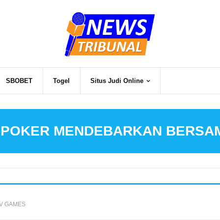
SBOBET
Togel
Situs Judi Online
 POKER MENDEBARKAN BERSA
V GAMES