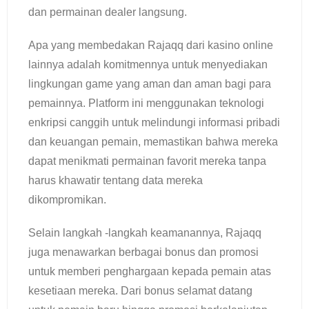
dan permainan dealer langsung.
Apa yang membedakan Rajaqq dari kasino online
lainnya adalah komitmennya untuk menyediakan
lingkungan game yang aman dan aman bagi para
pemainnya. Platform ini menggunakan teknologi
enkripsi canggih untuk melindungi informasi pribadi
dan keuangan pemain, memastikan bahwa mereka
dapat menikmati permainan favorit mereka tanpa
harus khawatir tentang data mereka
dikompromikan.
Selain langkah -langkah keamanannya, Rajaqq
juga menawarkan berbagai bonus dan promosi
untuk memberi penghargaan kepada pemain atas
kesetiaan mereka. Dari bonus selamat datang