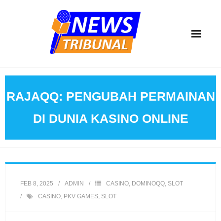
Skip
to
content
RAJAQQ: PENGUBAH PERMAINAN
DI DUNIA KASINO ONLINE
FEB 8, 2025
ADMIN
CASINO
,
DOMINOQQ
,
SLOT
CASINO
,
PKV GAMES
,
SLOT